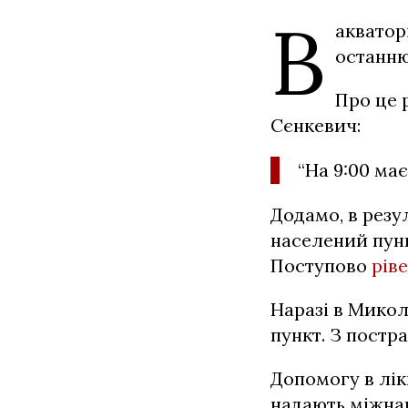
В
акватор
останню
Про це 
Сєнкевич:
“На 9:00 ма
Додамо, в резу
населений пунк
Поступово
рів
Наразі в Микол
пункт. З постр
Допомогу в лік
надають міжнаро