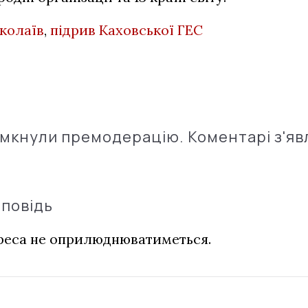
колаїв
,
підрив Каховської ГЕС
імкнули премодерацію. Коментарі з'яв
дповідь
дреса не оприлюднюватиметься.