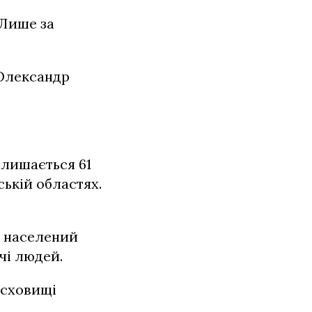
 Лише за
 Олександр
алишається 61
ській областях.
1 населений
чі людей.
осховищі