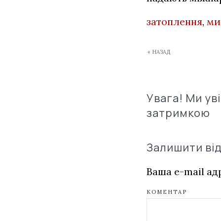
затоплення
,
ми
« НАЗАД
Увага! Ми ув
затримкою
Залишити ві
Ваша e-mail а
КОМЕНТАР