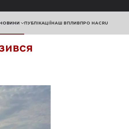
НОВИНИ
ПУБЛІКАЦІЇ
НАШ ВПЛИВ
ПРО НАС
RU
изився