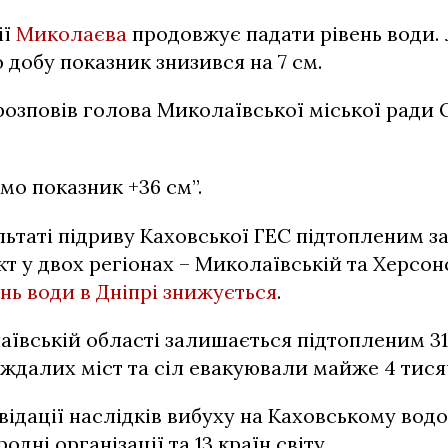
ії
Миколаєва
продовжує падати рівень води.
 добу показник знизився на 7 см.
розповів голова Миколаївської міської ради
ємо показник +36 см”.
льтаті підриву Каховської ГЕС підтопленим з
т у двох регіонах – Миколаївській та Херсон
ень води в Дніпрі знижується
.
аївській області залишається підтопленим 3
аждалих міст та сіл евакуювали майже 4 тися
відації наслідків вибуху на Каховському вод
дні організації та 13 країн світу.