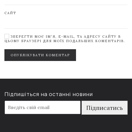
САЙТ
ЗБЕРЕГТИ МОЄ ІМ'Я, E-MAIL, ТА АДРЕСУ САЙТУ В
ЦЬОМУ БРАУЗЕРІ ДЛЯ МОЇХ ПОДАЛЬШИХ КОМЕНТАРІВ.
ОПУБЛІКУВАТИ КОМЕНТАР
Підпишіться на останні новини
E
Підписатись
m
a
i
l