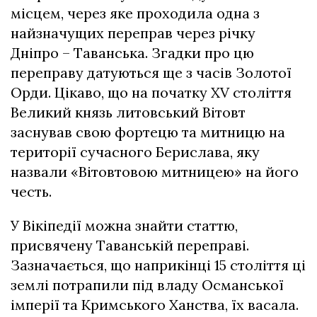
місцем, через яке проходила одна з
найзначущих переправ через річку
Дніпро – Таванська. Згадки про цю
переправу датуються ще з часів Золотої
Орди. Цікаво, що на початку XV століття
Великий князь литовський Вітовт
заснував свою фортецю та митницю на
території сучасного Берислава, яку
назвали «Вітовтовою митницею» на його
честь.
У Вікіпедії можна знайти статтю,
присвячену Таванській переправі.
Зазначається, що наприкінці 15 століття ці
землі потрапили під владу Османської
імперії та Кримського Ханства, їх васала.