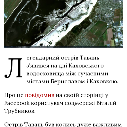
Л
егендарний острів Тавань
з’явився на дні Каховського
водосховища між сучасними
містами Бериславом і Каховкою.
Про це
повідомив
на своїй сторінці у
Facebook користувач соцмережі Віталій
Трубников.
Острів Тавань був колись дуже важливим