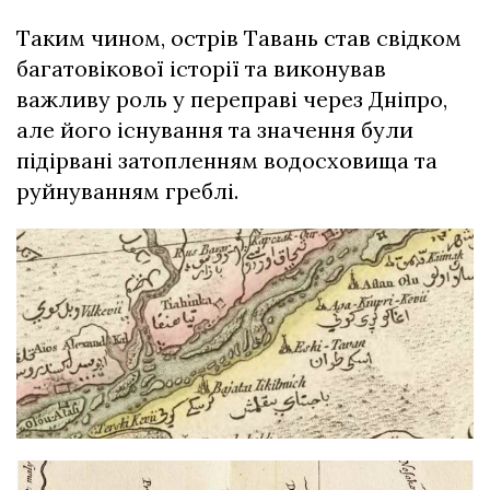
Таким чином, острів Тавань став свідком
багатовікової історії та виконував
важливу роль у переправі через Дніпро,
але його існування та значення були
підірвані затопленням водосховища та
руйнуванням греблі.