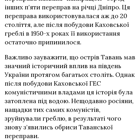
інших п’яти переправ на річці Дніпро. Ця
переправа використовувалася аж до 20
століття, але після побудови Каховської
греблі в 1950-х роках її використання
остаточно припинилося.
Важливо зауважити, що острів Тавань мав
значний історичний вплив на південь
України протягом багатьох століть. Однак
після побудови Каховської ГЕС
комуністичними владами ця історія була
затоплена під водою. Нещодавно росіяни,
нащадки тих самих комуністів,
зруйнували греблю, в результаті чого
знову з’явились обриси Таванської
переправи.