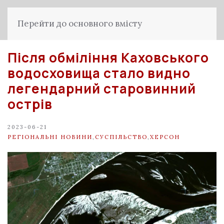
Перейти до основного вмісту
Після обміління Каховського
водосховища стало видно
легендарний старовинний
острів
2023-06-21
РЕГІОНАЛЬНІ НОВИНИ
,
СУСПІЛЬСТВО
,
ХЕРСОН