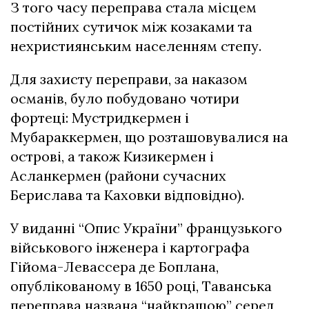
З того часу переправа стала місцем
постійних сутичок між козаками та
нехристиянським населенням степу.
Для захисту переправи, за наказом
османів, було побудовано чотири
фортеці: Мустридкермен і
Мубараккермен, що розташовувалися на
острові, а також Кизикермен і
Асланкермен (райони сучасних
Берислава та Каховки відповідно).
У виданні “Опис України” французького
військового інженера і картографа
Гійома-Левассера де Боплана,
опублікованому в 1650 році, Таванська
переправа названа “найкращою” серед