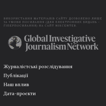
l
*
ВИКОРИСТАННЯ МАТЕРІАЛІВ САЙТУ ДОЗВОЛЕНО ЛИШЕ
ЗА УМОВИ ПОСИЛАННЯ (ДЛЯ ЕЛЕКТРОННИХ ВИДАНЬ -
ГІПЕРПОСИЛАННЯ) НА САЙТ NIKCENTER.
Журналістські розслідування
Публікації
Наш вплив
Дата-проєкти