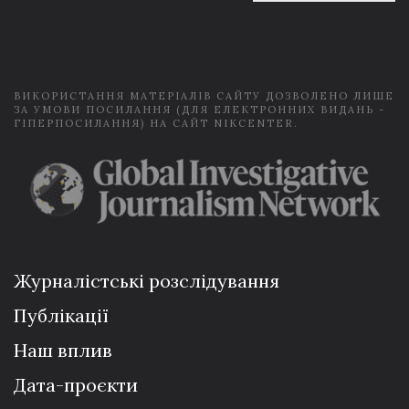
a
i
l
*
ВИКОРИСТАННЯ МАТЕРІАЛІВ САЙТУ ДОЗВОЛЕНО ЛИШЕ
ЗА УМОВИ ПОСИЛАННЯ (ДЛЯ ЕЛЕКТРОННИХ ВИДАНЬ -
ГІПЕРПОСИЛАННЯ) НА САЙТ NIKCENTER.
Журналістські розслідування
Публікації
Наш вплив
Дата-проєкти