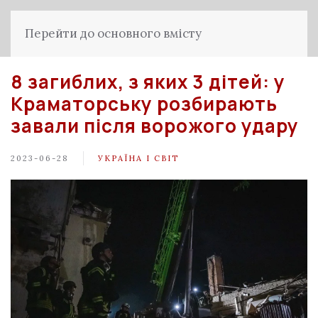
Перейти до основного вмісту
8 загиблих, з яких 3 дітей: у
Краматорську розбирають
завали після ворожого удару
2023-06-28
УКРАЇНА І СВІТ