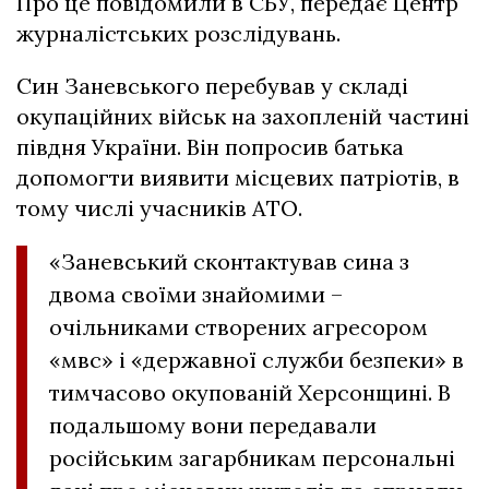
Про це повідомили в СБУ, передає Центр
журналістських розслідувань.
Син Заневського перебував у складі
окупаційних військ на захопленій частині
півдня України. Він попросив батька
допомогти виявити місцевих патріотів, в
тому числі учасників АТО.
«Заневський сконтактував сина з
двома своїми знайомими –
очільниками створених агресором
«мвс» і «державної служби безпеки» в
тимчасово окупованій Херсонщині. В
подальшому вони передавали
російським загарбникам персональні