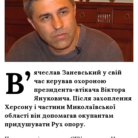
В’
ячеслав Заневський у свій
час керував охороною
президента-втікача Віктора
Януковича. Після захоплення
Херсону і частини Миколаївської
області він допомагав окупантам
придушувати Рух опору.