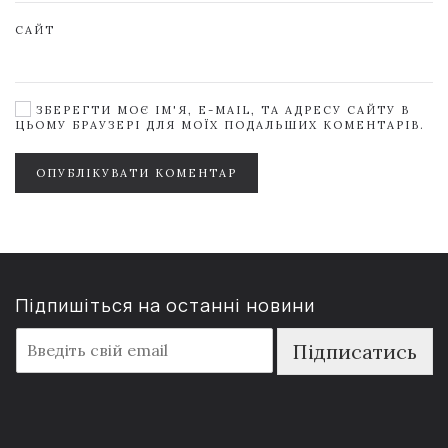
САЙТ
ЗБЕРЕГТИ МОЄ ІМ'Я, E-MAIL, ТА АДРЕСУ САЙТУ В
ЦЬОМУ БРАУЗЕРІ ДЛЯ МОЇХ ПОДАЛЬШИХ КОМЕНТАРІВ.
ОПУБЛІКУВАТИ КОМЕНТАР
Підпишіться на останні новини
E
Підписатись
m
a
i
l
*