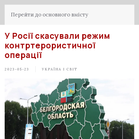
Перейти до основного вмісту
У Росії скасували режим
контртерористичної
операції
2023-05-23
УКРАЇНА І СВІТ