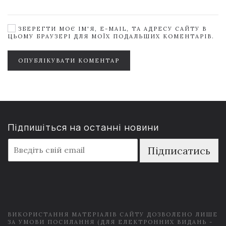
ЗБЕРЕГТИ МОЄ ІМ'Я, E-MAIL, ТА АДРЕСУ САЙТУ В
ЦЬОМУ БРАУЗЕРІ ДЛЯ МОЇХ ПОДАЛЬШИХ КОМЕНТАРІВ.
ОПУБЛІКУВАТИ КОМЕНТАР
Підпишіться на останні новини
E
Підписатись
m
a
i
l
*
ВИКОРИСТАННЯ МАТЕРІАЛІВ САЙТУ ДОЗВОЛЕНО ЛИШЕ
ЗА УМОВИ ПОСИЛАННЯ (ДЛЯ ЕЛЕКТРОННИХ ВИДАНЬ -