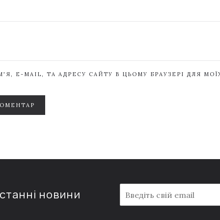
'Я, E-MAIL, ТА АДРЕСУ САЙТУ В ЦЬОМУ БРАУЗЕРІ ДЛЯ МО
КОМЕНТАР
E
останні новини
m
a
i