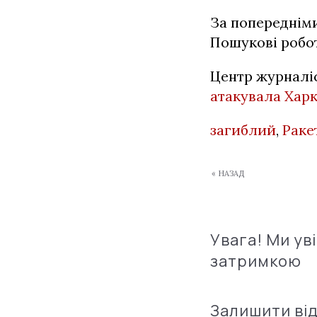
За попереднім
Пошукові робот
Центр журналі
атакувала Хар
загиблий
,
Раке
« НАЗАД
Увага! Ми ув
затримкою
Залишити ві