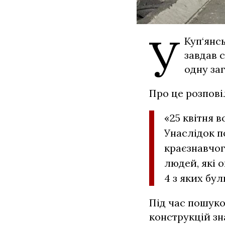
У
Куп‘янс
завдав с
одну за
Про це розпові
«25 квітня в
Унаслідок п
краєзнавчо
людей, які 
4 з яких бул
Під час пошуко
конструкцій зн