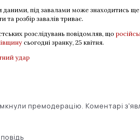
и даними, під завалами може знаходитись ще
и та розбір завалів триває.
стських розслідувань повідомляв, що
російсь
ківщину
сьогодні зранку, 25 квітня.
тний удар
імкнули премодерацію. Коментарі з'яв
дповідь