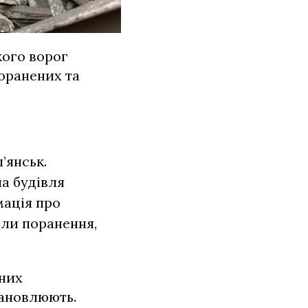
кого ворог
поранених та
’янськ.
а будівля
ація про
али поранення,
аних
тановлюють.