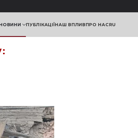
НОВИНИ
ПУБЛІКАЦІЇ
НАШ ВПЛИВ
ПРО НАС
RU
:
о