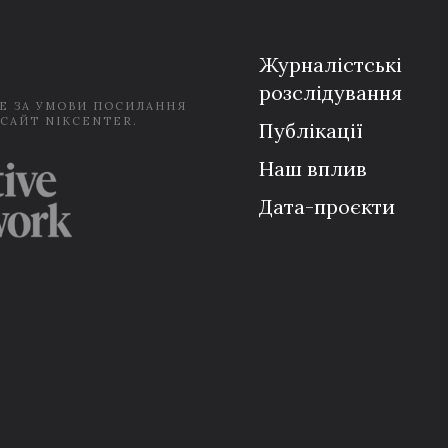
l
*
Журналістські
розслідування
Е ЗА УМОВИ ПОСИЛАННЯ
 САЙТ NIKCENTER.
Публікації
Наш вплив
Дата-проєкти