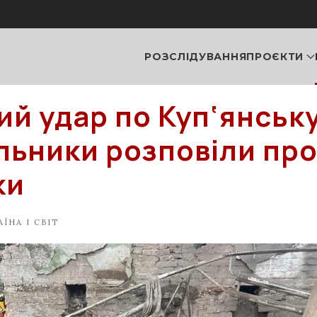
РОЗСЛІДУВАННЯ
ПРОЄКТИ
ий удар по Куп‘янську
льники розповіли пр
ки
АЇНА І СВІТ