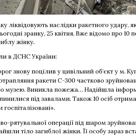
ьку ліквідовують наслідки ракетного удару, я
ьогодні зранку, 25 квітня. Вже відомо про 10 
гиблу жінку.
ли в ДСНС України:
орог знову поцілив у цивільний об’єкт у м. Куп
отрапляння ракети С-300 частково зруйнован
го музею. Виникла пожежа… Надійшла інформ
опинилися під завалами. Також 10 осіб отрим
и госпіталізовані».
во-рятувальної операції під шаром зруйнов
айшли тіло загиблої жінки. Її особу зараз вс