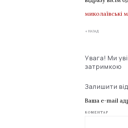
миколаївські 
« НАЗАД
Увага! Ми ув
затримкою
Залишити ві
Ваша e-mail а
КОМЕНТАР