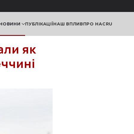
НОВИНИ
ПУБЛІКАЦІЇ
НАШ ВПЛИВ
ПРО НАС
RU
али як
еччині