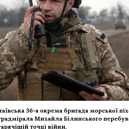
аївська 36-а окрема бригада морської піх
традмірала Михайла Білинського перебув
арячішій точці війни.