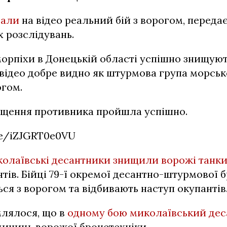
зали
на відео реальний бій з ворогом, переда
 розслідувань.
орпіхи в Донецькій області успішно знищуют
 відео добре видно як штурмова група морськ
огом.
нищення противника пройшла успішно.
be/iZJGRT0e0VU
олаївські десантники знищили ворожі танк
нтів. Бійці 79-ї окремої десантно-штурмової 
ся з ворогом та відбивають наступ окупантів
лялося, що в
одному бою миколаївський дес
одиниць ворожої бронетехніки.