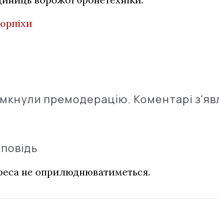
морпіхи
імкнули премодерацію. Коментарі з'яв
дповідь
дреса не оприлюднюватиметься.