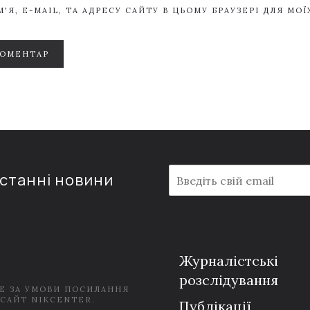
'Я, E-MAIL, ТА АДРЕСУ САЙТУ В ЦЬОМУ БРАУЗЕРІ ДЛЯ МО
КОМЕНТАР
E
останні новини
m
a
i
l
*
Журналістські
розслідування
Е ЗА УМОВИ ПОСИЛАННЯ
 САЙТ NIKCENTER.
Публікації