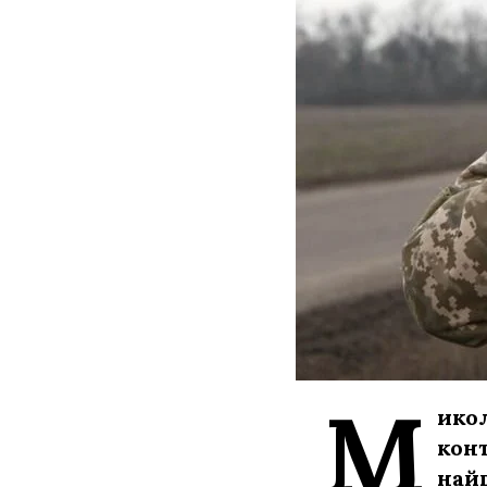
М
икол
кон
найг