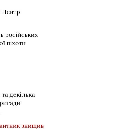
є Центр
ь російських
ої піхоти
и
та декілька
бригади
.
антник знищив