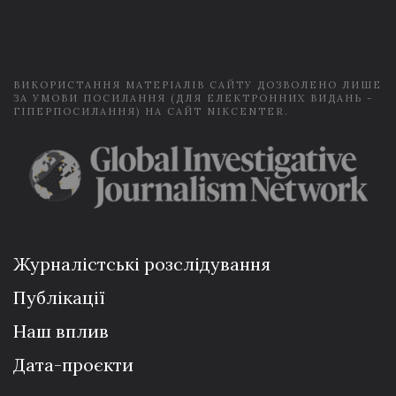
i
l
*
ВИКОРИСТАННЯ МАТЕРІАЛІВ САЙТУ ДОЗВОЛЕНО ЛИШЕ
ЗА УМОВИ ПОСИЛАННЯ (ДЛЯ ЕЛЕКТРОННИХ ВИДАНЬ -
ГІПЕРПОСИЛАННЯ) НА САЙТ NIKCENTER.
Журналістські розслідування
Публікації
Наш вплив
Дата-проєкти