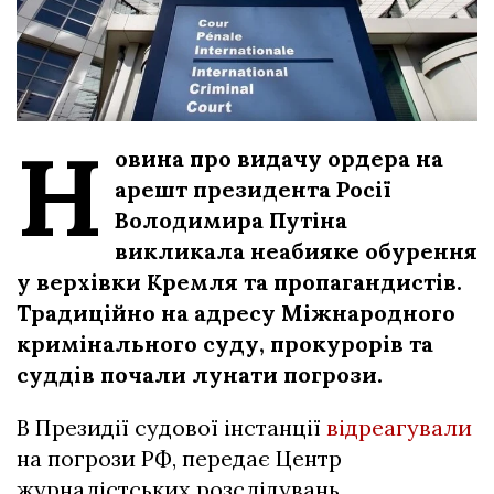
Н
овина про видачу ордера на
арешт президента Росії
Володимира Путіна
викликала неабияке обурення
у верхівки Кремля та пропагандистів.
Традиційно на адресу Міжнародного
кримінального суду, прокурорів та
суддів почали лунати погрози.
В Президії судової інстанції
відреагували
на погрози РФ, передає Центр
журналістських розслідувань.