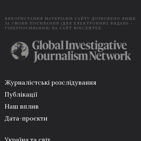
*
ВИКОРИСТАННЯ МАТЕРІАЛІВ САЙТУ ДОЗВОЛЕНО ЛИШЕ
ЗА УМОВИ ПОСИЛАННЯ (ДЛЯ ЕЛЕКТРОННИХ ВИДАНЬ -
ГІПЕРПОСИЛАННЯ) НА САЙТ NIKCENTER.
Журналістські розслідування
Публікації
Наш вплив
Дата-проєкти
Україна та світ