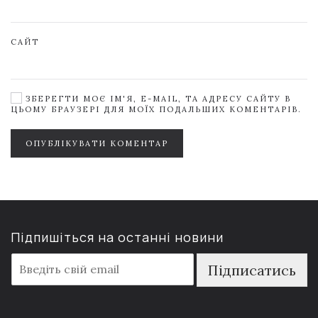
САЙТ
ЗБЕРЕГТИ МОЄ ІМ'Я, E-MAIL, ТА АДРЕСУ САЙТУ В
ЦЬОМУ БРАУЗЕРІ ДЛЯ МОЇХ ПОДАЛЬШИХ КОМЕНТАРІВ.
ОПУБЛІКУВАТИ КОМЕНТАР
Підпишіться на останні новини
E
Підписатись
m
a
i
l