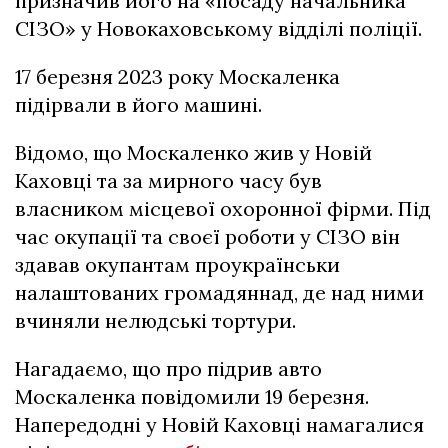
призначив його на «посаду начальника
СІЗО» у Новокаховському відділі поліції.
17 березня 2023 року Москаленка
підірвали в його машині.
Відомо, що Москаленко жив у Новій
Каховці та за мирного часу був
власником місцевої охоронної фірми. Під
час окупації та своєї роботи у СІЗО він
здавав окупантам проукраїнськи
налаштованих громадяннад, де над ними
вчиняли нелюдські тортури.
Нагадаємо, що про підрив авто
Москаленка повідомили 19 березня.
Напередодні у Новій Каховці намагалися