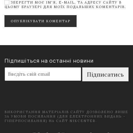
ЗБЕРЕГТИ МОЄ ІМ'Я, E-MAIL, ТА АДРЕСУ САЙТУ В
ЦЬОМУ БРАУЗЕРІ ДЛЯ МОЇХ ПОДАЛЬШИХ КОМЕНТАРІВ.
ОПУБЛІКУВАТИ КОМЕНТАР
Підпишіться на останні новини
E
Підписатись
m
a
i
l
*
ВИКОРИСТАННЯ МАТЕРІАЛІВ САЙТУ ДОЗВОЛЕНО ЛИШЕ
ЗА УМОВИ ПОСИЛАННЯ (ДЛЯ ЕЛЕКТРОННИХ ВИДАНЬ -
ГІПЕРПОСИЛАННЯ) НА САЙТ NIKCENTER.