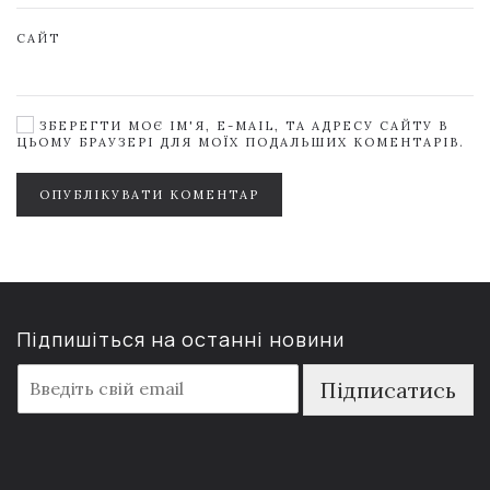
САЙТ
ЗБЕРЕГТИ МОЄ ІМ'Я, E-MAIL, ТА АДРЕСУ САЙТУ В
ЦЬОМУ БРАУЗЕРІ ДЛЯ МОЇХ ПОДАЛЬШИХ КОМЕНТАРІВ.
ОПУБЛІКУВАТИ КОМЕНТАР
Підпишіться на останні новини
E
Підписатись
m
a
i
l
*