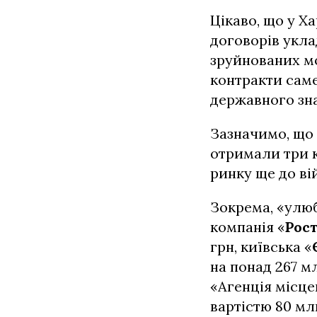
Цікаво, що у Ха
договорів укла
зруйнованих мо
контракти сам
державного зн
Зазначимо, що 
отримали три 
ринку ще до ві
Зокрема, «улю
компанія «
Рос
грн, київська «
на понад 267 м
«Агенція місце
вартістю 80 мл