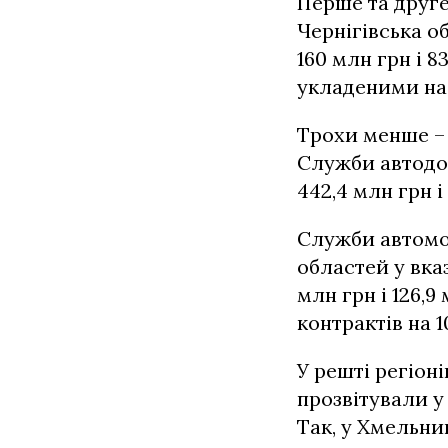
Перше та друге
Чернігівська о
160 млн грн і 8
укладеними на 
Трохи менше – 
Служби автодор
442,4 млн грн і
Служби автомоб
областей у вказ
млн грн і 126,9
контрактів на 1
У решті регіон
прозвітували у
Так, у Хмельни