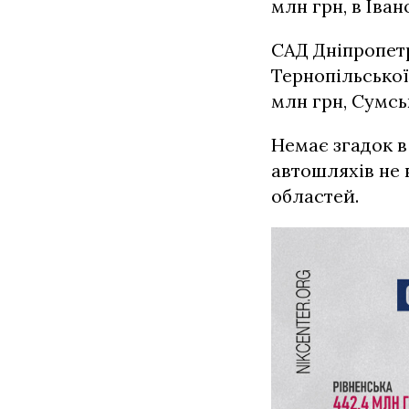
млн грн, в Іван
САД Дніпропетр
Тернопільської 
млн грн, Сумськ
Немає згадок в
автошляхів не 
областей.