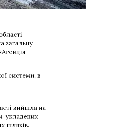
області
на загальну
«Агенція
ої системи, в
асті вийшла на
ом укладених
их шляхів.