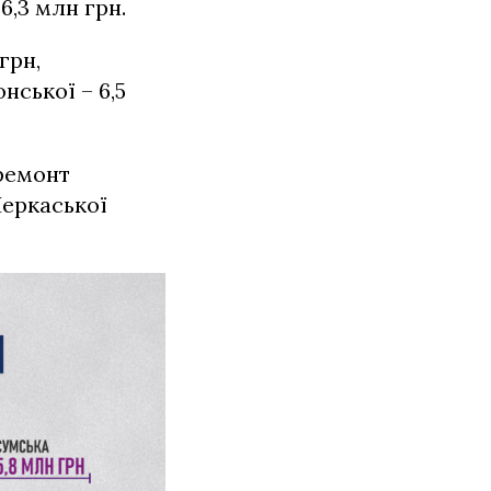
86,3 млн грн.
грн,
нської – 6,5
 ремонт
Черкаської