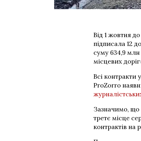
Від 1 жовтня д
підписала 12 д
суму 634,9 млн
місцевих доріг
Всі контракти 
ProZorro наявн
журналістськи
Зазначимо, що 
третє місце се
контрактів на 