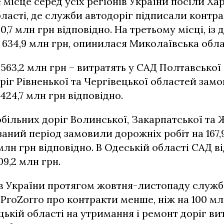
 місце серед усіх регіонів України посіли Хар
бласті, де служби автодоріг підписали контра
30,7 млн грн відповідно. На третьому місці, із
634,9 млн грн, опинилася Миколаївська обла
563,2 млн грн – витратять у САД Полтавської 
іг Рівненької та Чергівецької областей замо
 424,7 млн грн відповідно.
ільних доріг Волинської, Закарпатської та
аний період замовили дорожніх робіт на 167,9
 млн грн відповідно. В Одеській області САД в
09,2 млн грн.
ів України протягом жовтня-листопаду служб
 ProZorro про контракти менше, ніж на 100 мл
цькій області на утримання і ремонт доріг вит