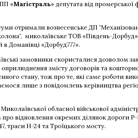
 ПП «
Магістраль
» депутата від промерської 
суми отримали вознесенське ДП "Механізова
олона", миколаївське ТОВ «Південь-Дорбуд»
 в Доманівці «Дорбуд777».
ївські замовники скористалися дозволом за
 оприлюднення змісту договорів та кошторис
нного стану, тож про те, які саме роботи вик
аємося лише з повідомлень керівництва регіо
 Миколаївської обласної військової адміністр
в
про відновлення окремих ділянок дороги Р-8
47, траси Н-24 та Троїцького мосту.