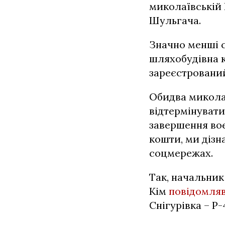
миколаївській
Шульгача.
Значно менші 
шляхобудівна к
зареєстрований
Обидва микола
відтермінувати
завершення воє
кошти, ми дізн
соцмережах.
Так, начальник
Кім
повідомля
Снігурівка – P-