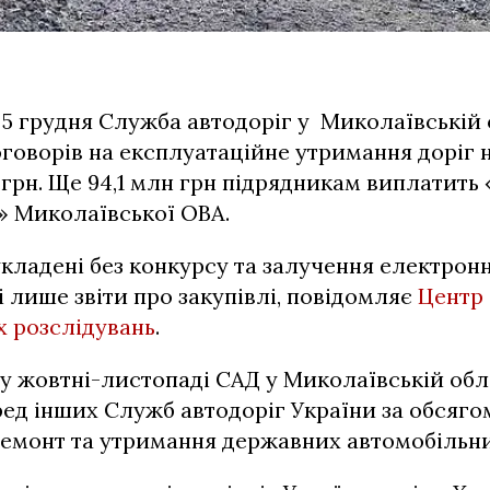
о 5 грудня Служба автодоріг у Миколаївській 
оговорів на експлуатаційне утримання доріг 
 грн. Ще 94,1 млн грн підрядникам виплатить 
» Миколаївської ОВА.
укладені без конкурсу та залучення електронн
і лише звіти про закупівлі, повідомляє
Центр
х розслідувань
.
у жовтні-листопаді САД у Миколаївській обл
ред інших Служб автодоріг України за обсяг
ремонт та утримання державних автомобільн