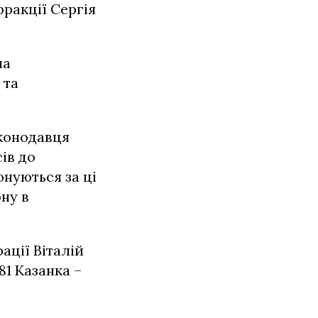
фракції Сергія
на
 та
конодавця
ів до
онуються за ці
ну в
ації Віталій
1 Казанка –