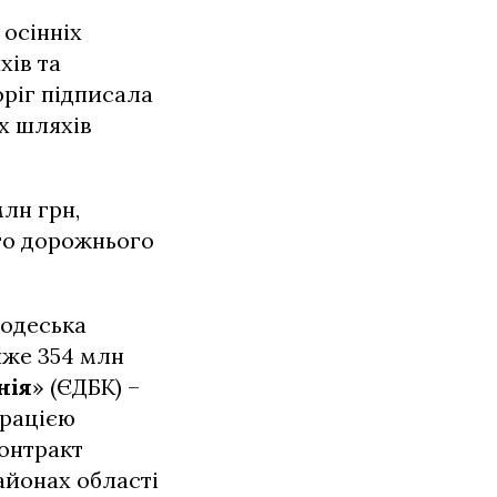
 осінніх
хів та
оріг підписала
х шляхів
лн грн,
го дорожнього
 одеська
йже 354 млн
нія
» (ЄДБК) –
трацією
контракт
айонах області