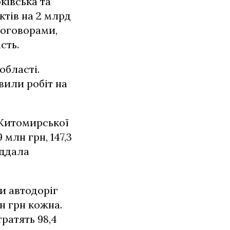
ківська та
ктів на 2 млрд
 договорами,
сть.
області.
вили робіт на
 Житомирської
 млн грн, 147,3
іддала
и автодоріг
н грн кожна.
ратять 98,4