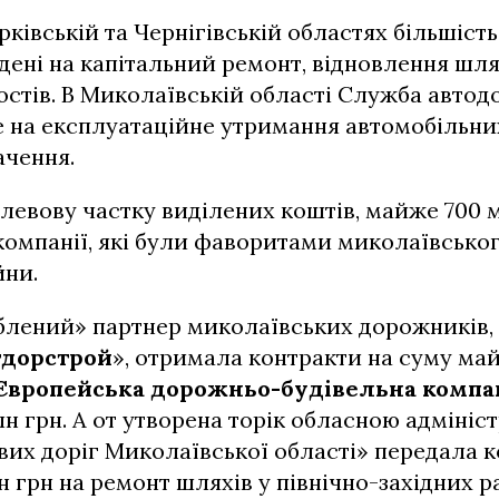
рківській та Чернігівській областях більшість
дені на капітальний ремонт, відновлення шля
стів. В Миколаївській області Служба автод
е на експлуатаційне утримання автомобільни
ачення.
левову частку виділених коштів, майже 700 м
компанії, які були фаворитами миколаївсько
йни.
блений» партнер миколаївських дорожників,
тдорстрой
», отримала контракти на суму ма
Європейська дорожньо-будівельна компа
лн грн. А от утворена торік обласною адмініс
вих доріг Миколаївської області» передала 
н грн на ремонт шляхів у північно-західних р