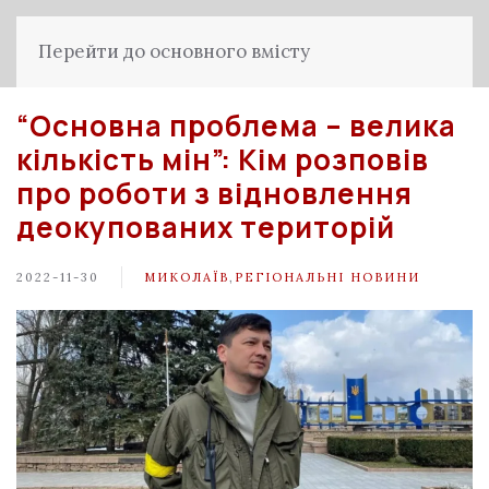
Перейти до основного вмісту
“Основна проблема – велика
кількість мін”: Кім розповів
про роботи з відновлення
деокупованих територій
2022-11-30
МИКОЛАЇВ
,
РЕГІОНАЛЬНІ НОВИНИ