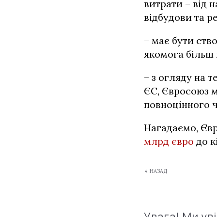
витрати – від 
відбудови та р
– має бути ств
якомога більш
– з огляду на 
ЄС, Євросоюз м
повноцінного ч
Нагадаємо, Євр
млрд євро
до к
« НАЗАД
Увага! Ми ув