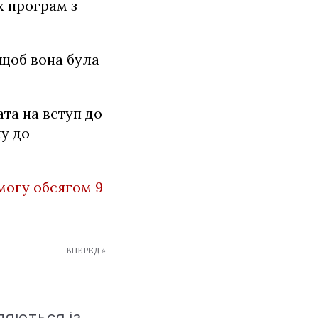
х програм з
 щоб вона була
ата на вступ до
ху до
могу обсягом 9
ВПЕРЕД »
ляються із