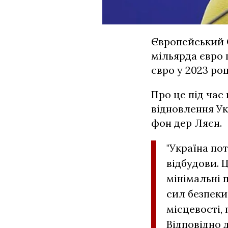
Європейський С
мільярда євро 
євро у 2023 роц
Про це під час
відновлення Ук
фон дер Ляєн.
"Україна по
відбудови. 
мінімальні 
сил безпеки,
місцевості, 
Відповідно 