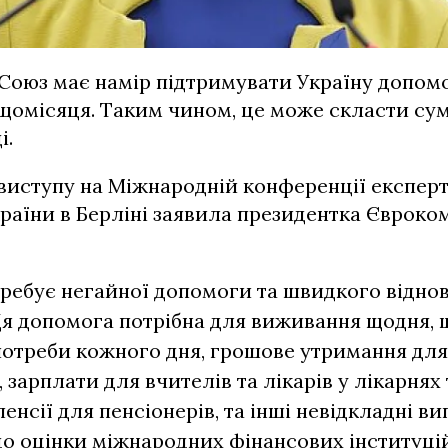
оюз має намір підтримувати Україну допомог
щомісяця. Таким чином, це може скласти сум
і.
 виступу на Міжнародній конференції експерт
раїни в Берліні заявила президентка Євроком
требує негайної допомоги та швидкого відно
Ця допомога потрібна для виживання щодня,
потреби кожного дня, грошове утримання для
 зарплати для вчителів та лікарів у лікарнях 
пенсії для пенсіонерів, та інші невідкладні ви
до оцінки міжнародних фінансових інституцій