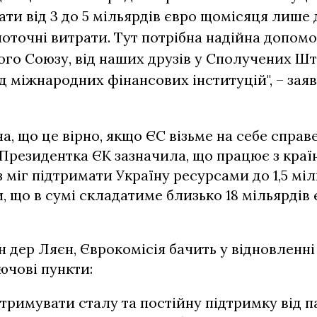
ати від 3 до 5 мільярдів євро щомісяця лише 
поточні витрати. Тут потрібна надійна допомо
го Союзу, від наших друзів у Сполучених Шта
ід міжнародних фінансових інституцій", – зая
а, що це вірно, якщо ЄС візьме на себе справ
 Президентка ЄК зазначила, що працює з кра
міг підтримати Україну ресурсами до 1,5 міл
, що в сумі складатиме близько 18 мільярдів 
 дер Ляєн, Єврокомісія бачить у відновленні 
ючові пункти:
отримувати сталу та постійну підтримку від п