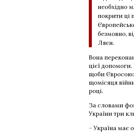
необхідно м
покрити ці 
Європейсько
безмовно, в
Ляєн.
Вона переконан
цієї допомоги.
щоби Євросоюз 
щомісяця війни
році.
За словами фон
України три кл
– Україна має 