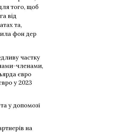
для того, щоб
га від
тах та,
вила фон дер
едливу частку
їнами-членами,
ьярда євро
євро у 2023
та у допомозі
артнерів на