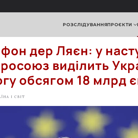
РОЗСЛІДУВАННЯ
ПРОЄКТИ
 фон дер Ляєн: у нас
вросоюз виділить Укра
гу обсягом 18 млрд 
ЇНА І СВІТ