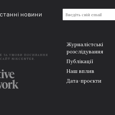
E
останні новини
m
a
i
l
*
Журналістські
розслідування
Е ЗА УМОВИ ПОСИЛАННЯ
 САЙТ NIKCENTER.
Публікації
Наш вплив
Дата-проєкти