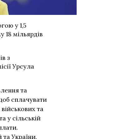
ою у 1,5
у 18 мільярдів
ів з
ісії Урсула
влення та
 щоб сплачувати
 військових та
та у сільській
плати.
 та України,