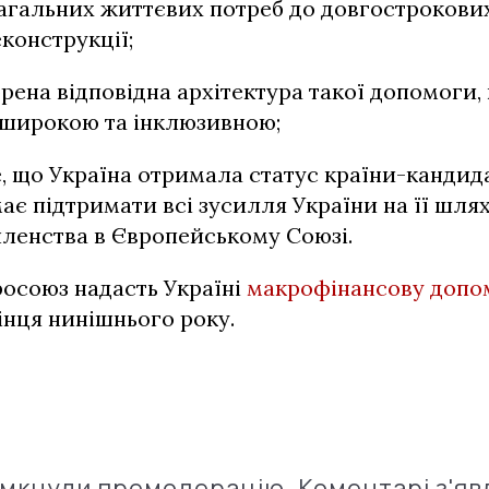
нагальних життєвих потреб до довгострокови
еконструкції;
орена відповідна архітектура такої допомоги,
 широкою та інклюзивною;
те, що Україна отримала статус країни-кандид
ає підтримати всі зусилля України на її шля
ленства в Європейському Союзі.
осоюз надасть Україні
макрофінансову допо
інця нинішнього року.
імкнули премодерацію. Коментарі з'яв