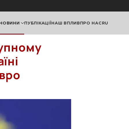
НОВИНИ
ПУБЛІКАЦІЇ
НАШ ВПЛИВ
ПРО НАС
RU
тупному
їні
євро