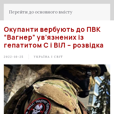
Перейти до основного вмісту
Окупанти вербують до ПВК
“Вагнер” ув’язнених із
гепатитом С і ВІЛ – розвідка
2022-10-25
УКРАЇНА І СВІТ