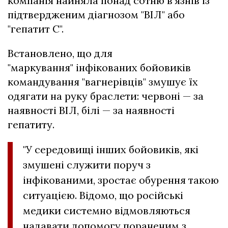
компанія найняла понад сотню в’язнів із
підтвердженим діагнозом "ВІЛ" або
"гепатит С".
Встановлено, що для
"маркування" інфікованих бойовиків
командування "вагнерівців" змушує їх
одягати на руку браслети: червоні — за
наявності ВІЛ, білі — за наявності
гепатиту.
"У середовищі інших бойовиків, які
змушені служити поруч з
інфікованими, зростає обурення такою
ситуацією. Відомо, що російські
медики системно відмовляються
надавати допомогу пораненим з