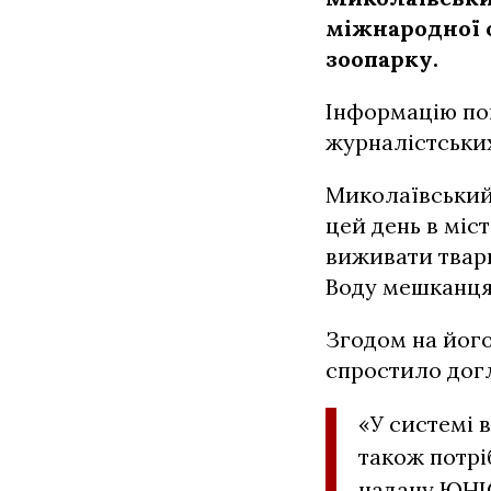
міжнародної 
зоопарку.
Інформацію по
журналістських
Миколаївський 
цей день в міс
виживати твар
Воду мешканцям
Згодом на його
спростило догл
«У системі 
також потрі
надану ЮНІС