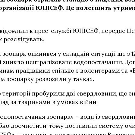
організації ЮНІСЕФ. Це полегшить утрим
відомили в прес-службі ЮНІСЕФ, передає Це
 розслідувань.
зоопарк опинився у складній ситуації ще з 12
ті зникло централізоване водопостачання. Д
инам працівники спільно з волонтерами та «
 зоопарку розвозили у тачках.
 території пробурили дві свердловини, що з
яд за тваринами в умовах війни.
водопостачання зоопарку – вода із свердлови
бно доочистити, тому поставили систему оч
ЕФ», – розповів директор зоопарку Володим