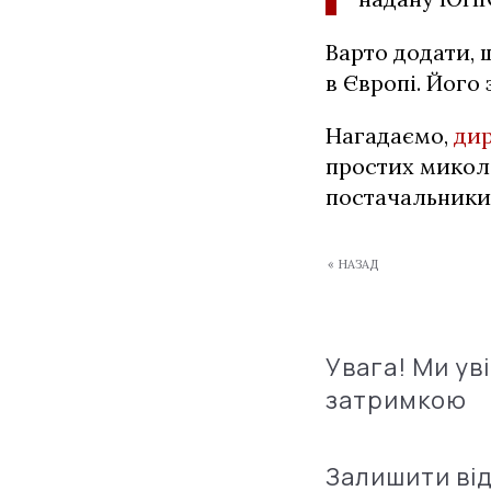
Варто додати,
в Європі. Його 
Нагадаємо,
дир
простих микола
постачальники
« НАЗАД
Увага! Ми ув
затримкою
Залишити ві