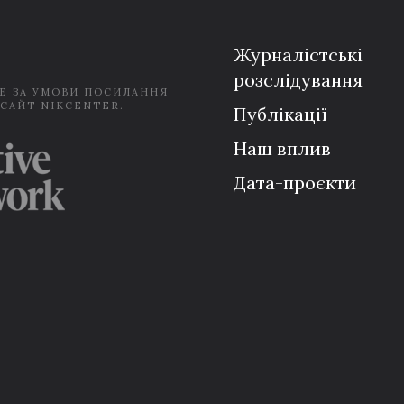
l
*
Журналістські
розслідування
Е ЗА УМОВИ ПОСИЛАННЯ
 САЙТ NIKCENTER.
Публікації
Наш вплив
Дата-проєкти