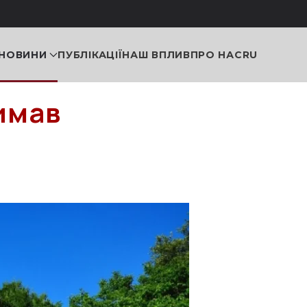
НОВИНИ
ПУБЛІКАЦІЇ
НАШ ВПЛИВ
ПРО НАС
RU
имав