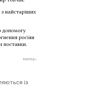
 з найстаріших
о допомогу
ргнення росіян
 поставки.
ВПЕРЕД »
ляються із