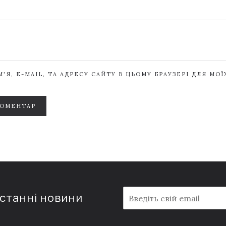
'Я, E-MAIL, ТА АДРЕСУ САЙТУ В ЦЬОМУ БРАУЗЕРІ ДЛЯ МО
КОМЕНТАР
E
останні новини
m
a
i