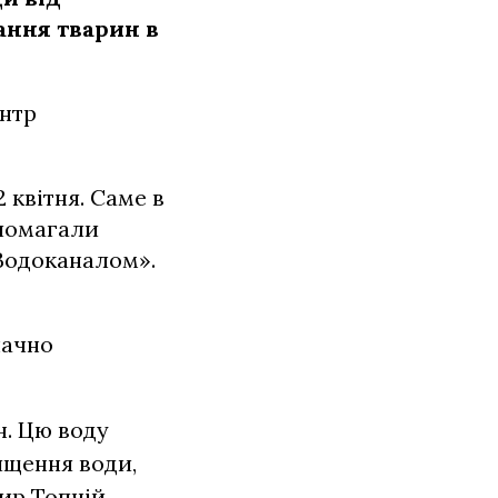
ання тварин в
нтр
 квітня. Саме в
опомагали
Водоканалом».
начно
н. Цю воду
ищення води,
ир Топчій.