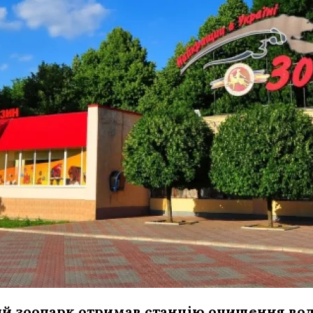
й зоопарк отримав станцію очищення вод