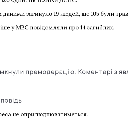
 даними загинуло 19 людей, ще 105 були трав
іше у МВС повідомляли про 14 загиблих.
імкнули премодерацію. Коментарі з'яв
дповідь
дреса не оприлюднюватиметься.