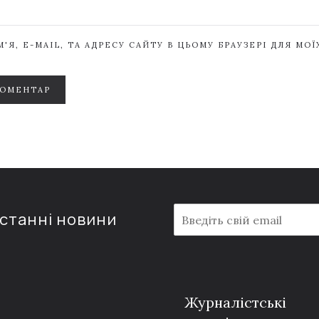
'Я, E-MAIL, ТА АДРЕСУ САЙТУ В ЦЬОМУ БРАУЗЕРІ ДЛЯ МО
КОМЕНТАР
E
останні новини
m
a
i
l
*
Журналістські