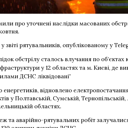
или про уточнені наслідки масованих обстріл
 жовтня.
у звіті рятувальників, опублікованому у Tele
лідок обстрілу сталось влучання по об’єктах 
нфраструктури у 12 областях та м. Києві, де в
силами ДСНС ліквідовані"
 енергетиків, відновлено електропостачання д
тів у Полтавській, Сумській, Тернопільській, 
мельницькій областях.
еж та аварійно-рятувальних робіт залучалися
о 120 одиниць техніки ДСНС.