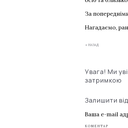
За попередніми
Нагадаємо, ран
« НАЗАД
Увага! Ми ув
затримкою
Залишити ві
Ваша e-mail а
КОМЕНТАР