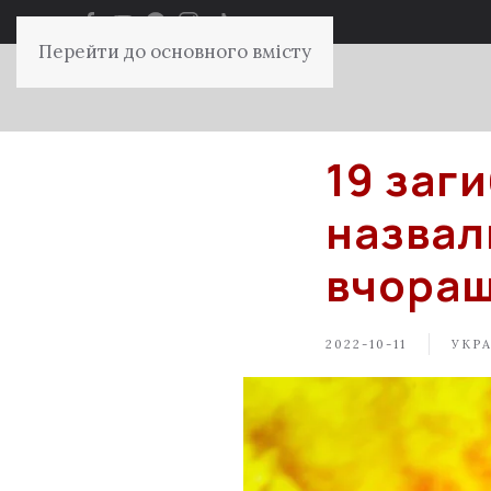
Перейти до основного вмісту
19 заг
назвал
вчораш
2022-10-11
УКРА