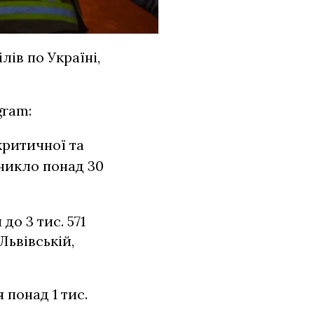
ів по Україні,
gram:
критичної та
иникло понад 30
о 3 тис. 571
Львівській,
 понад 1 тис.