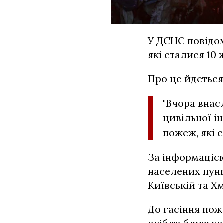
У ДСНС повідом
які сталися 10
Про це йдеться 
"Вчора внас
цивільної і
пожеж, які 
За інформацією
населених пунк
Київській та Х
До гасіння пож
осіб та близьк