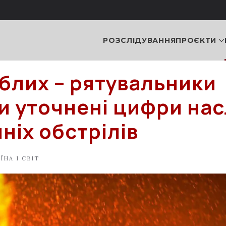
РОЗСЛІДУВАННЯ
ПРОЄКТИ
иблих – рятувальники
и уточнені цифри нас
ніх обстрілів
ЇНА І СВІТ