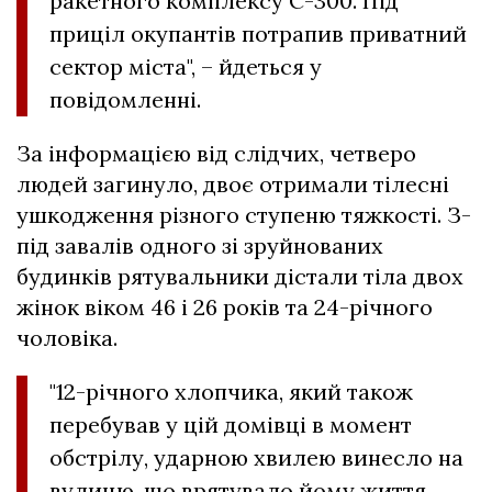
ракетного комплексу С-300. Під
приціл окупантів потрапив приватний
сектор міста", – йдеться у
повідомленні.
За інформацією від слідчих, четверо
людей загинуло, двоє отримали тілесні
ушкодження різного ступеню тяжкості. З-
під завалів одного зі зруйнованих
будинків рятувальники дістали тіла двох
жінок віком 46 і 26 років та 24-річного
чоловіка.
"12-річного хлопчика, який також
перебував у цій домівці в момент
обстрілу, ударною хвилею винесло на
вулицю, що врятувало йому життя.