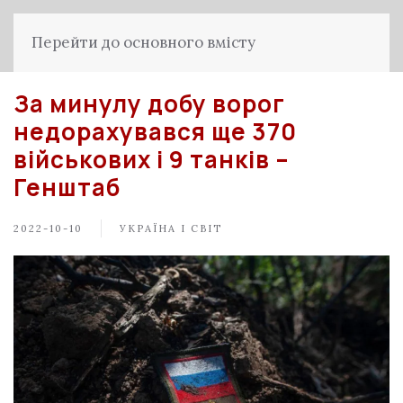
Перейти до основного вмісту
За минулу добу ворог
недорахувався ще 370
військових і 9 танків –
Генштаб
2022-10-10
УКРАЇНА І СВІТ