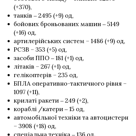
(+370),
танків ‒ 2495 (+9) од,
бойових броньованих машин ‒ 5149
(+16) од,
артилерійських систем – 1486 (+9) од,
РСЗВ – 353 (+5) од,
засоби ППО ‒ 181 (+1) од,
літаків – 267 (+1) од,
гелікоптерів – 235 од,
БПЛА оперативно-тактичного рівня –
1097 (+11),
крилаті ракети ‒ 249 (+2),
кораблі /катери ‒ 15 од,
автомобільної техніки та автоцистерн
– 3908 (+18) од,
спеціальна техніка ‒ 136 од.