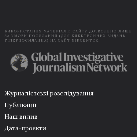
a
i
l
*
ВИКОРИСТАННЯ МАТЕРІАЛІВ САЙТУ ДОЗВОЛЕНО ЛИШЕ
ЗА УМОВИ ПОСИЛАННЯ (ДЛЯ ЕЛЕКТРОННИХ ВИДАНЬ -
ГІПЕРПОСИЛАННЯ) НА САЙТ NIKCENTER.
Журналістські розслідування
Публікації
Наш вплив
Дата-проєкти