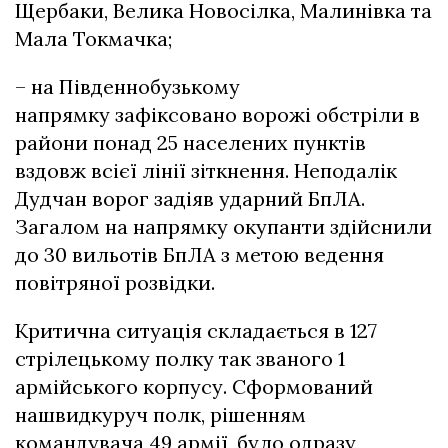
Щербаки, Велика Новосілка, Малинівка та
Мала Токмачка;
– на Південнобузькому
напрямку зафіксовано ворожі обстріли в
райони понад 25 населених пунктів
вздовж всієї лінії зіткнення. Неподалік
Дудчан ворог задіяв ударний БпЛА.
Загалом на напрямку окупанти здійснили
до 30 вильотів БпЛА з метою ведення
повітряної розвідки.
Критична ситуація складається в 127
стрілецькому полку так званого 1
армійського корпусу. Сформований
нашвидкуруч полк, рішенням
командувача 49 армії, було одразу