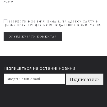
САЙТ
ЗБЕРЕГТИ МОЄ ІМ'Я, E-MAIL, ТА АДРЕСУ САЙТУ В
ЦЬОМУ БРАУЗЕРІ ДЛЯ МОЇХ ПОДАЛЬШИХ КОМЕНТАРІВ.
ОПУБЛІКУВАТИ КОМЕНТАР
Підпишіться на останні новини
E
Підписатись
m
a
i
l
*