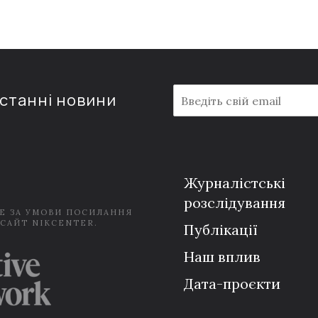
E
останні новини
m
a
i
l
*
Журналістські
розслідування
Е ЗА УМОВИ ПОСИЛАННЯ
 САЙТ NIKCENTER.
Публікації
Наш вплив
Дата-проєкти