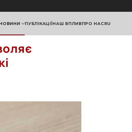
НОВИНИ
ПУБЛІКАЦІЇ
НАШ ВПЛИВ
ПРО НАС
RU
воляє
кі