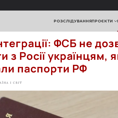
РОЗСЛІДУВАННЯ
ПРОЄКТИ
нтеграції: ФСБ не доз
и з Росії українцям, я
ли паспорти РФ
АЇНА І СВІТ