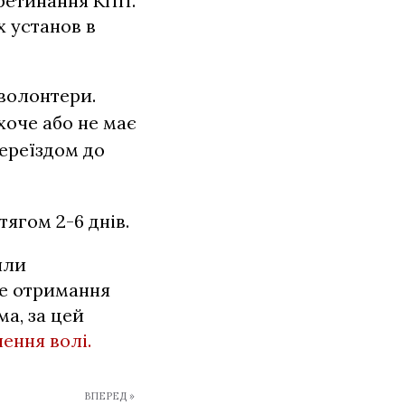
еретинання КПП.
 установ в
волонтери.
хоче або не має
ереїздом до
ягом 2-6 днів.
или
не отримання
а, за цей
ення волі.
ВПЕРЕД »