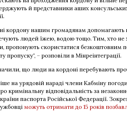
ускають на проходження кордону й вільне п
верджують й представники аших консульських
ї.
ині кордону нашим громадянам допомагають 
ечують людей їжею, водою тощо. Тим, хто не 
и, пропонують скористатися безкоштовним п
у пропуску", – розповіли в Мінреінтеграції.
значили, що люди на кордоні перебувають прот
іше на урядовій нараді члени Кабміну погод
ро кримінальну відповідальність за незакон
раїни паспорта Російської Федерації. Зокрем
лужбовці
можуть отримати до 15 років позбавл