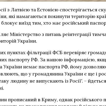
сії з Латвією та Естонією спостерігається ск
ни, які намагаються покинути територію кра
блокує виїзд тим, хто має російський паспор
ляє Міністерство з питань реінтеграції тимч
иторій України.
них пунктах фільтрації ФСБ перевіряє громад
 них паспорту РФ. За нашою інформацією, якщ
 України немає паспорта РФ, йому дозволяют
влюють, що у громадянина України є ще і ро
таку людину не випускають із Росії". – йдеться
і.
ин прописаний в Криму, однак російського п