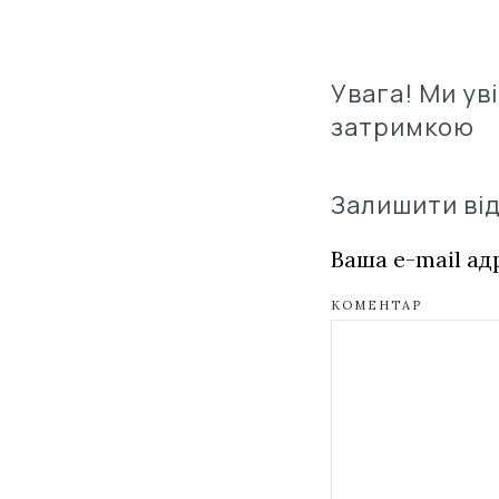
Увага! Ми ув
затримкою
Залишити ві
Ваша e-mail а
КОМЕНТАР