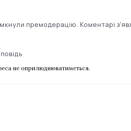
імкнули премодерацію. Коментарі з'яв
дповідь
дреса не оприлюднюватиметься.