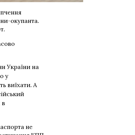
упчення
їни-окупанта.
т.
асово
ян України на
о у
ь виїхати. А
сійський
 в
аспорта не