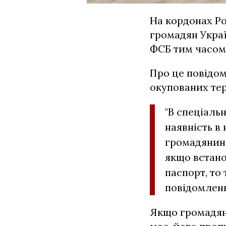
На кордонах Ро
громадян Украї
ФСБ тим часом 
Про це повідом
окупованих тер
"В спеціаль
наявність в
громадянина
якщо встано
паспорт, то 
повідомленн
Якщо громадян