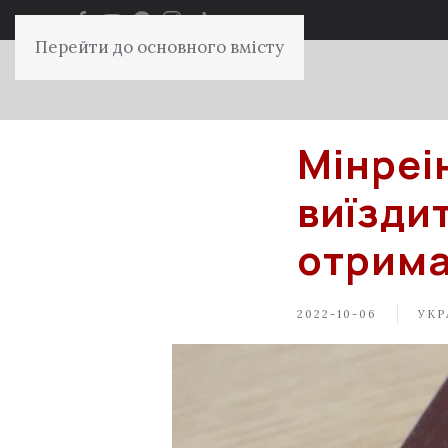
Перейти до основного вмісту
Мінреі
виїздит
отрима
2022-10-06
УКР