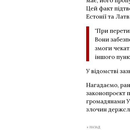
має, його проп
Цей факт підт
Естонії та Латві
"При перет
Вони забезп
змоги чекат
іншого пункт
У відомстві за
Нагадаємо, ран
законопроєкт п
громадянами Ук
злочин держс
« НАЗАД