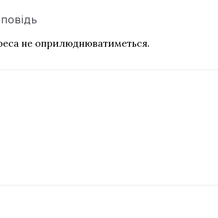
дповідь
дреса не оприлюднюватиметься.