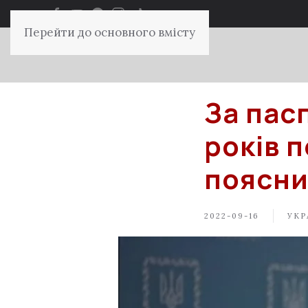
Перейти до основного вмісту
За пас
років 
поясни
2022-09-16
УКР