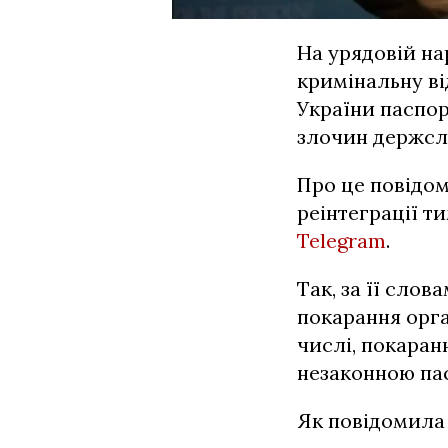
На урядовій на
кримінальну ві
України паспор
злочин держслу
Про це повідом
реінтеграції т
Telegram
.
Так, за її сло
покарання орга
числі, покаран
незаконною пас
Як повідомила