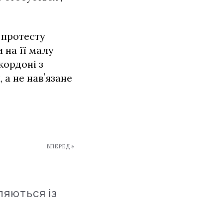
 протесту
 на її малу
кордоні з
 а не навʼязане
ВПЕРЕД »
ляються із