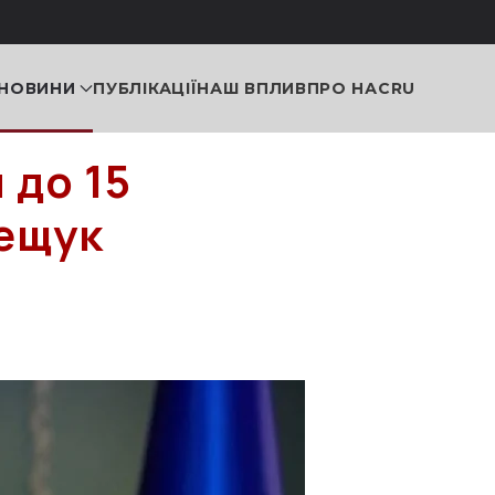
НОВИНИ
ПУБЛІКАЦІЇ
НАШ ВПЛИВ
ПРО НАС
RU
 до 15
рещук