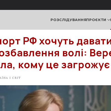
РОЗСЛІДУВАННЯ
ПРОЄКТИ
порт РФ хочуть давати
позбавлення волі: Ве
ла, кому це загрожує
АЇНА І СВІТ