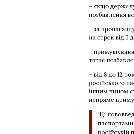
– якщо держсл
позбавлення вол
– за пропаганд
на строк від 5 д
– примушуванн
тягне позбавлен
– від 8 до 12 р
російського па
іншим чином ст
непряме приму
"Ці нововве
паспортами 
російській п