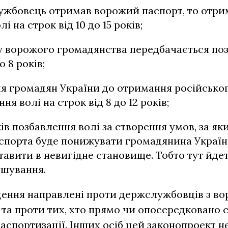
ужбовець отримав ворожий паспорт, то отри
і на строк від 10 до 15 років;
у ворожого громадянства передбачається по
о 8 років;
я громадян України до отримання російсько
ня волі на строк від 8 до 12 років;
оків позбавлення волі за створення умов, за 
спорта буде понижувати громадянина Україн
авити в невигідне становище. Тобто тут йде
шування.
дення направлені проти держслужбовців з в
та проти тих, хто прямо чи опосередковано 
аспортизації. Інших осіб цей законопроект не