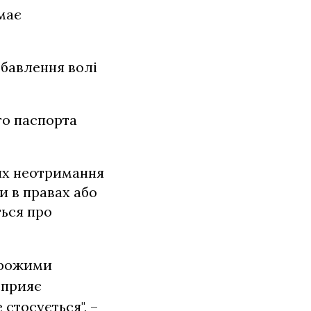
має
збавлення волі
го паспорта
яких неотримання
и в правах або
ться про
орожими
сприяє
 стосується", –