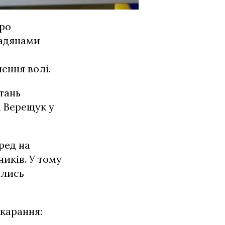
про
мадянами
ення волі.
тань
а Верещук у
ред на
ників. У тому
ались
карання: