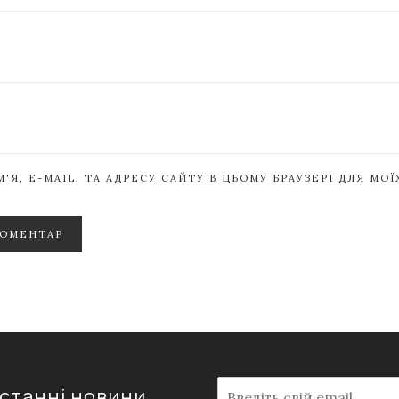
'Я, E-MAIL, ТА АДРЕСУ САЙТУ В ЦЬОМУ БРАУЗЕРІ ДЛЯ МО
КОМЕНТАР
E
останні новини