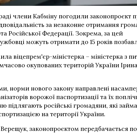
раді члени Кабміну погодили законопроєкт 
дповідальність за незаконне отримання гро
та Російської Федерації. Зокрема, за цей
жбовці можуть отримати до 15 років позбавл
ила віцепрем'єр-міністерка – міністерка з пи
имчасово окупованих територій України Ірин
вами, норми нового закону направлені насампе
нізаторів ворожої паспортизації та їх попліч
ню підлягають російські громадяни, які займ
портизацією на території України.
 Верещук, законопроєктом передбачається по