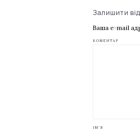
Залишити ві
Ваша e-mail а
КОМЕНТАР
ІМ'Я