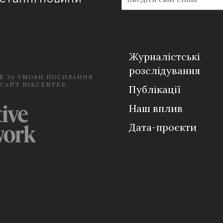
m
a
i
l
*
Журналістські
розслідування
Е ЗА УМОВИ ПОСИЛАННЯ
 САЙТ NIKCENTER.
Публікації
Наш вплив
Дата-проєкти