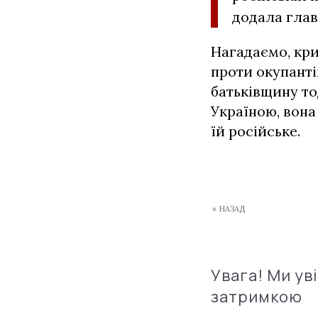
додала глав
Нагадаємо, кр
проти окупанті
батьківщину то
Україною, вона
їй російське.
« НАЗАД
Увага! Ми ув
затримкою