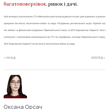
багатоповерхівок
, ринок і дачі.
Цей матеріал підготувлено ГО «Миколаївський центр журналістських розслідувань» в рамках
програми Інституту висвітлення війни та миру «Підтримка регіональних медіа України під
час війни» за фінансової підтримки Європейського Союзу та МЗС Королівства Норвегії. Зміст
публікації є винятковою відповідальністю ГО i не відображає погляди Європейського Союзу,
МЗС Королівства Норвегії чи Інституту висвітлення війни та миру.
« НАЗАД
ВПЕРЕД »
Оксана Орсач