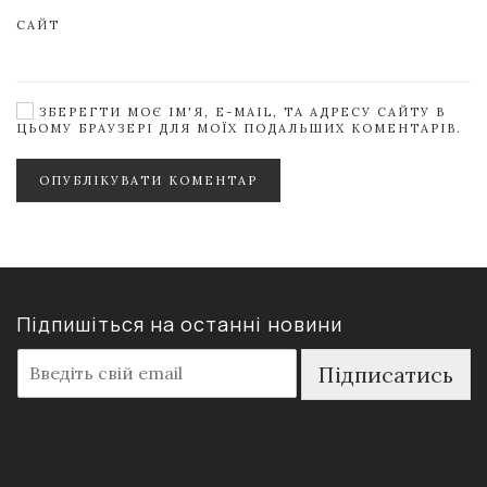
САЙТ
ЗБЕРЕГТИ МОЄ ІМ'Я, E-MAIL, ТА АДРЕСУ САЙТУ В
ЦЬОМУ БРАУЗЕРІ ДЛЯ МОЇХ ПОДАЛЬШИХ КОМЕНТАРІВ.
ОПУБЛІКУВАТИ КОМЕНТАР
Підпишіться на останні новини
E
Підписатись
m
a
i
l
*