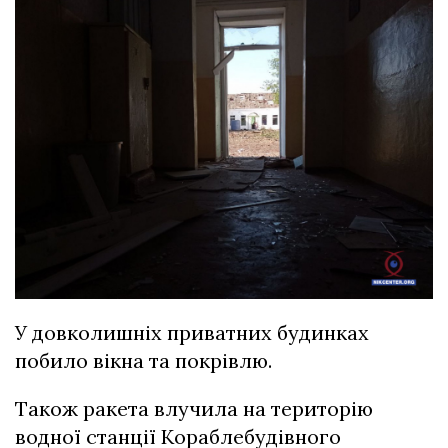
У довколишніх приватних будинках
побило вікна та покрівлю.
Також ракета влучила на територію
водної станції Кораблебудівного