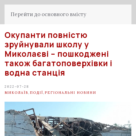
Перейти до основного вмісту
Окупанти повністю
зруйнували школу у
Миколаєві – пошкоджені
також багатоповерхівки і
водна станція
2022-07-28
МИКОЛАЇВ
,
ПОДІЇ
,
РЕГІОНАЛЬНІ НОВИНИ