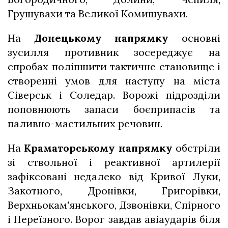
Грушувахи та Великої Комишувахи.
На
Донецькому напрямку
основні
зусилля противник зосереджує на
спробах поліпшити тактичне становище і
створенні умов для наступу на міста
Сіверськ і Соледар. Ворожі підрозділи
поповнюють запаси боєприпасів та
паливно-мастильних речовин.
На
Краматорському напрямку
обстріли
зі ствольної і реактивної артилерії
зафіксовані недалеко від Кривої Луки,
Закотного, Дронівки, Григорівки,
Верхньокам'янського, Дзвонівки, Спірного
і Переїзного. Ворог завдав авіаударів біля