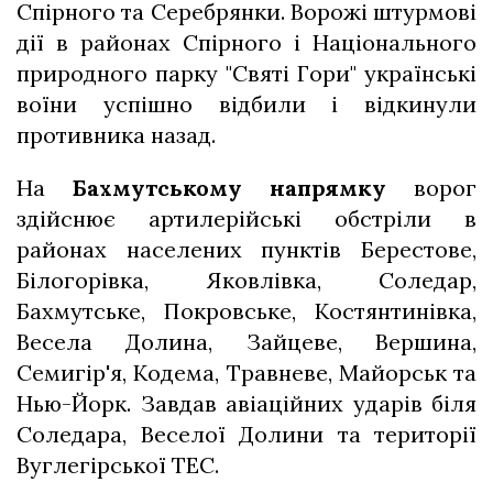
Спірного та Серебрянки. Ворожі штурмові
дії в районах Спірного і Національного
природного парку "Святі Гори" українські
воїни успішно відбили і відкинули
противника назад.
На
Бахмутському напрямку
ворог
здійснює артилерійські обстріли в
районах населених пунктів Берестове,
Білогорівка, Яковлівка, Соледар,
Бахмутське, Покровське, Костянтинівка,
Весела Долина, Зайцеве, Вершина,
Семигір'я, Кодема, Травневе, Майорськ та
Нью-Йорк. Завдав авіаційних ударів біля
Соледара, Веселої Долини та території
Вуглегірської ТЕС.