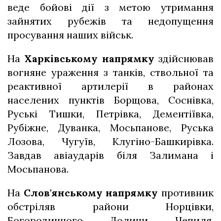
веде бойові дії з метою утримання
зайнятих рубежів та недопущення
просування наших військ.
На
Харківському напрямку
здійснював
вогняне ураження з танків, ствольної та
реактивної артилерії в районах
населених пунктів Борщова, Соснівка,
Руські Тишки, Петрівка, Дементіївка,
Рубіжне, Дуванка, Мосьпанове, Руська
Лозова, Чугуїв, Клугіно-Башкирівка.
Завдав авіаударів біля Залимана і
Мосьпанова.
На
Слов'янському напрямку
противник
обстріляв райони Норцівки,
Богородичного, Долини, Чепиля,