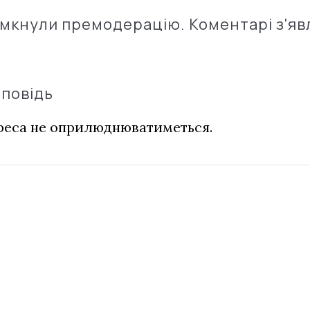
імкнули премодерацію. Коментарі з'яв
дповідь
дреса не оприлюднюватиметься.