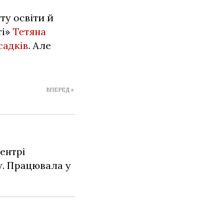
у освіти й
ті»
Тетяна
садків
. Але
ВПЕРЕД »
ентрі
у. Працювала у