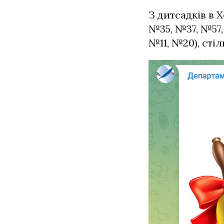
З дитсадків в 
№35, №37, №57,
№11, №20), стіл