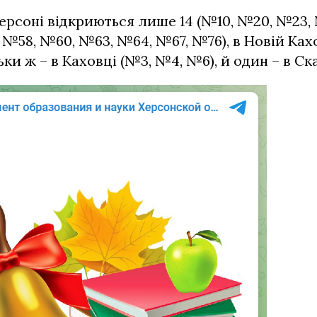
Херсоні відкриються лише 14 (№10, №20, №23,
 №58, №60, №63, №64, №67, №76), в Новій Кахо
ьки ж – в Каховці (№3, №4, №6), й один – в Ск