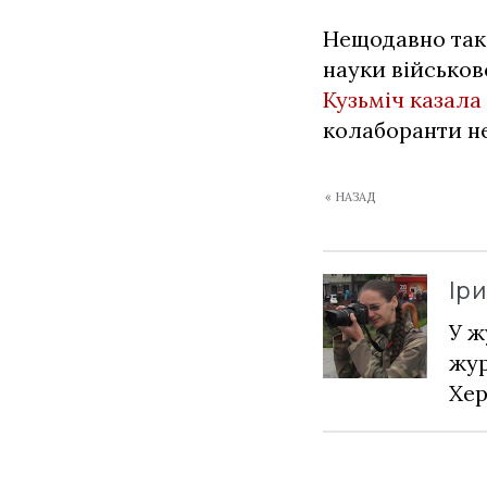
Нещодавно так
науки військов
Кузьміч казала
колаборанти не
« НАЗАД
Ір
У ж
жур
Хер