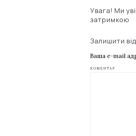
Увага! Ми ув
затримкою
Залишити ві
Ваша e-mail а
КОМЕНТАР