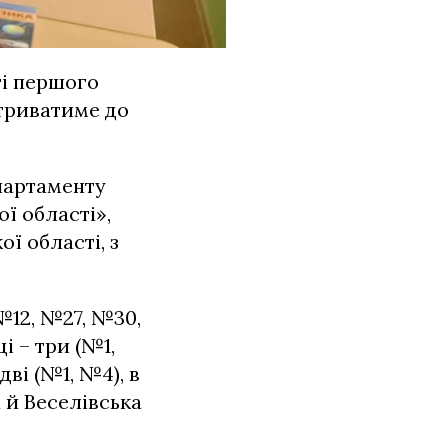
ті першого
 триватиме до
партаменту
ї області»,
ї області, з
№12, №27, №30,
і – три (№1,
дві (№1, №4), в
 й Веселівська