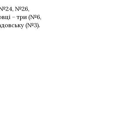
 №24, №26,
вці – три (№6,
адовську (№3).