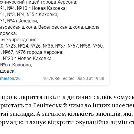
 про відкриття шкіл та дитячих садків чомусь 
Пристань та Генічеськ й чимало інших населен
тні заклади. А загалом кількість закладів, які,
рмацію планує відкрити окупаційна адмініс