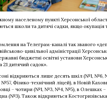
жному населеному пункті Херсонської облас
ються школи та дитячі садки, якщо окупація
омлення на Телеграм-каналі так званого «де
 військово-цивільної адміністрації Херсонсько
ержавні бюджетні освітні установи Херсонсько
а 21 дитячий садок».
соні відкриються лише десять шкіл (№1, №6, 
№57, Фізико-технічний ліцей), в Новій Каховц
овці – чотири (№1, №3, №4, №5), в Олешках – 
дна (№3). Також відкриються Костогризівська