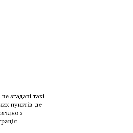
не згадані такі
их пунктів, де
 згідно з
трація