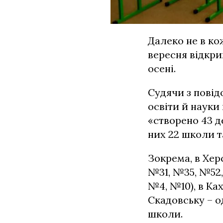
Далеко не в ко
вересня відкри
осені.
Судячи з повід
освіти й науки
«створено 43 д
них 22 школи т
Зокрема, в Хер
№31, №35, №52, 
№4, №10), в Ках
Скадовську – о
школи.