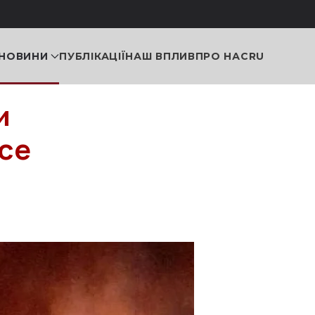
НОВИНИ
ПУБЛІКАЦІЇ
НАШ ВПЛИВ
ПРО НАС
RU
и
все