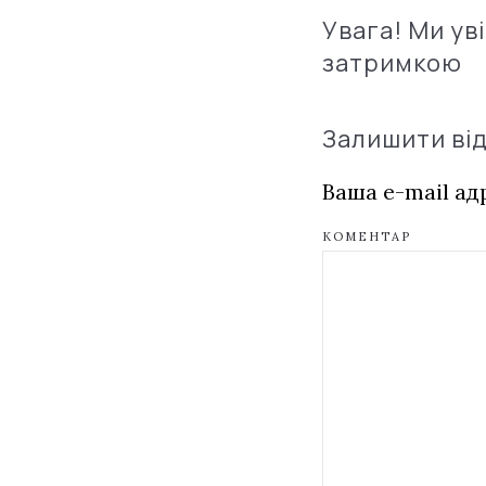
Увага! Ми ув
затримкою
Залишити ві
Ваша e-mail а
КОМЕНТАР