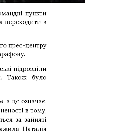
омандні пункти
та переходити в
го прес-центру
арафону.
ські підрозділи
ли. Також було
, а це означає,
неності в тому,
ься за зайняті
важила Наталія