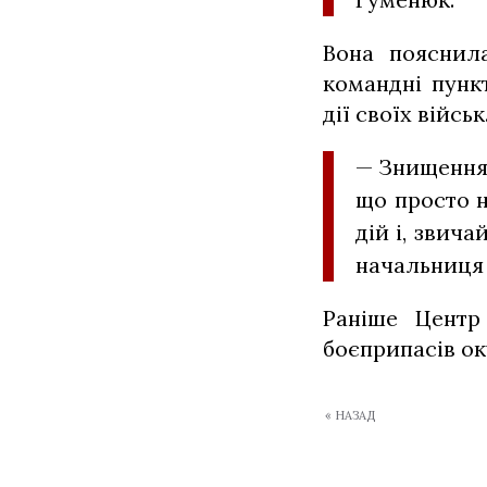
Вона пояснила
командні пунк
дії своїх військ
— Знищення 
що просто 
дій і, звич
начальниця 
Раніше Цент
боєприпасів ок
« НАЗАД