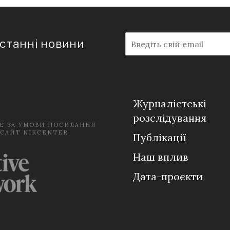
E
останні новини
m
a
i
l
*
Журналістські
розслідування
Е ЗА УМОВИ ПОСИЛАННЯ
 САЙТ NIKCENTER.
Публікації
Наш вплив
Дата-проєкти