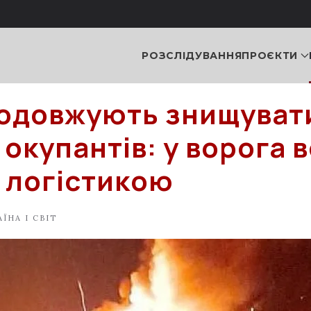
РОЗСЛІДУВАННЯ
ПРОЄКТИ
одовжують знищуват
окупантів: у ворога 
з логістикою
АЇНА І СВІТ