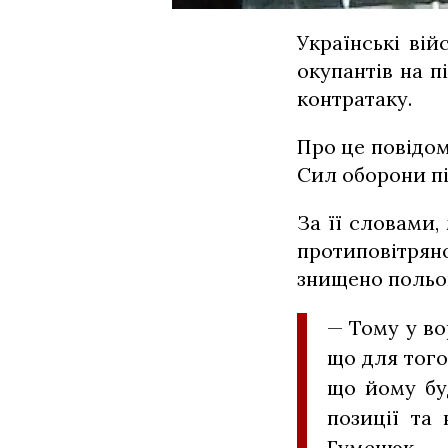
Українські ві
окупантів на п
контратаку.
Про це повідо
Сил оборони пі
За її словами,
протиповітрян
знищено польов
— Тому у во
що для того
що йому бу
позиції та
Гуменюк.