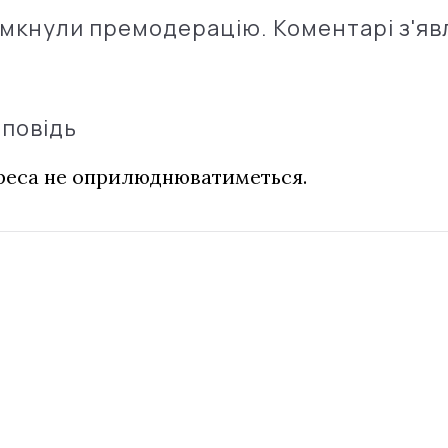
імкнули премодерацію. Коментарі з'яв
дповідь
дреса не оприлюднюватиметься.