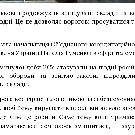
йськові продовжують знищувати склади та к
івдні. Це не дозволяє ворогові просуватися 
мила начальниця Об'єднаного координаційно
вдня України Наталія Гуменюк в ефірі телем
 минулої доби ЗСУ атакували на півдні росій
ої оборони та зенітно-ракетні підрозді
і склади.
рога все гірше з логістикою, із забезпеченням
, щоб йому вирушати вперед, він не має впев
де чим це робити. Саме тому вони тримают
 намагаються хоч якось зміцнитися, — зау