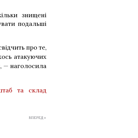
кільки знищені
увати подальші
відчить про те,
хось атакуючих
и, — наголосила
таб та склад
ВПЕРЕД »