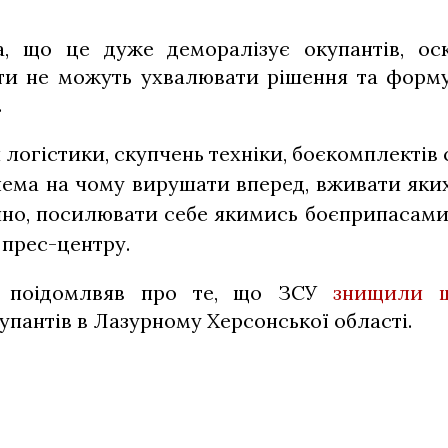
, що це дуже деморалізує окупантів, ос
ти не можуть ухвалювати рішення та форм
.
логістики, скупчень техніки, боєкомплектів с
нема на чому вирушати вперед, вживати яки
айно, посилювати себе якимись боєприпасам
прес-центру.
р поідомлвяв про те, що ЗСУ
знищили ш
упантів в Лазурному Херсонської області.