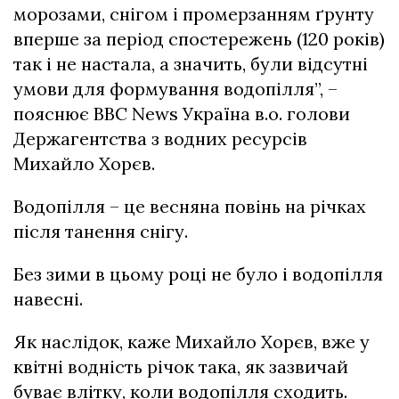
морозами, снігом і промерзанням ґрунту
вперше за період спостережень (120 років)
так і не настала, а значить, були відсутні
умови для формування водопілля”, –
пояснює BBC News Україна в.о. голови
Держагентства з водних ресурсів
Михайло Хорєв.
Водопілля – це весняна повінь на річках
після танення снігу.
Без зими в цьому році не було і водопілля
навесні.
Як наслідок, каже Михайло Хорєв, вже у
квітні водність річок така, як зазвичай
буває влітку, коли водопілля сходить.