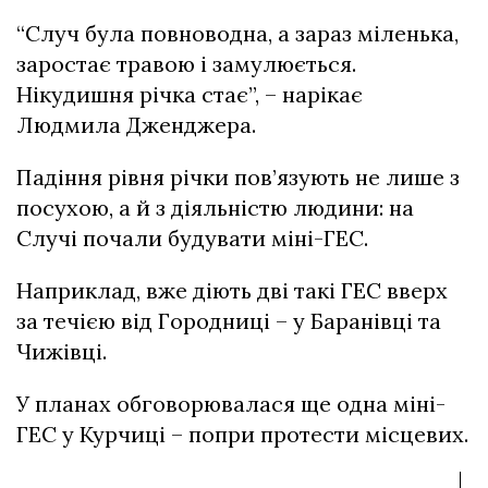
“Случ була повноводна, а зараз міленька,
заростає травою і замулюється.
Нікудишня річка стає”, – нарікає
Людмила Дженджера.
Падіння рівня річки пов’язують не лише з
посухою, а й з діяльністю людини: на
Случі почали будувати міні-ГЕС.
Наприклад, вже діють дві такі ГЕС вверх
за течією від Городниці – у Баранівці та
Чижівці.
У планах обговорювалася ще одна міні-
ГЕС у Курчиці – попри протести місцевих.