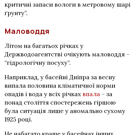
критичні запаси вологи в метровому шарі
ґрунту”.
Маловоддя
Літом на багатьох річках у
Держводоагентстві очікують маловоддя –
“гідрологічну посуху”.
Наприклад, у басейні Дніпра за весну
випала половина кліматичної норми
опадів і вода у всіх річках
впала
– за
понад століття спостережень гіршою
була ситуація лише у аномально сухому
1925 році.
Не набагато краще у басейнах інших