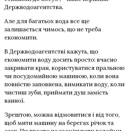
Держводоагентства.
Але для багатьох вода все ще
залишається чимось, що не треба
економити.
В Держводоагентстві кажуть, що
економити воду досить просто: вчасно
закривати кран, користуватися пральною
чи посудомийною машиною, коли вона
повністю заповнена, вимикати воду, коли
чистиш зуби, приймати душ замість
ванної.
Зрештою, можна відмовитися і від того,
щоб мити машину на берегах річок та
озер. Чи просто не засмічувати водойми