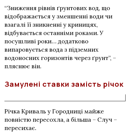
“Зниження рівнів ґрунтових вод, що
відображається у зменшенні води чи
взагалі її зникненні у криницях,
відбувається останніми роками. У
посушливі роки… додатково
випаровується вода з підземних
водоносних горизонтів через ґрунт”, –
пляснює він.
Замулені ставки замість річок
Річка Криваль у Городниці майже
повністю пересохла, а більша – Случ –
пересихає.