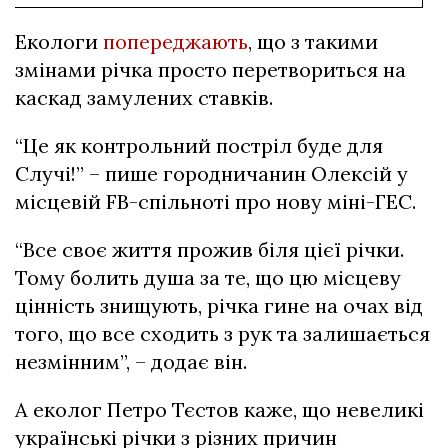
Екологи
попереджають
, що з такими
змінами річка просто перетвориться на
каскад замулених ставків.
“Це як контрольний постріл буде для
Случі!” – пише городничанин Олексій у
місцевій FB-спільноті про нову міні-ГЕС.
“Все своє життя прожив біля цієї річки.
Тому болить душа за те, що цю місцеву
цінність знищують, річка гине на очах від
того, що все сходить з рук та залишається
незмінним”, – додає він.
А еколог Петро Тєстов каже, що невеликі
українські річки з різних причин