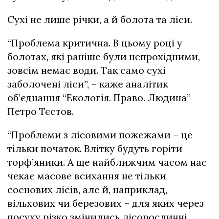
Сухі не лише річки, а й болота та ліси.
“Проблема критична. В цьому році у
болотах, які раніше були непрохідними,
зовсім немає води. Так само сухі
заболочені ліси”, – каже аналітик
об’єднання “Екологія. Право. Людина”
Петро Тєстов.
“Проблеми з лісовими пожежами – це
тільки початок. Влітку будуть горіти
торф’яники. А ще найближчим часом нас
чекає масове всихання не тільки
соснових лісів, але й, наприклад,
вільхових чи березових – для яких через
посуху різко змінились лісорослинні