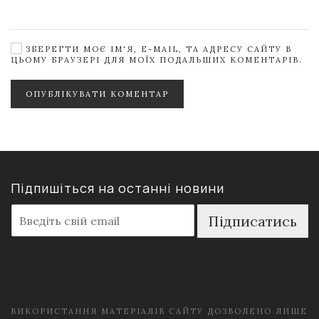
ЗБЕРЕГТИ МОЄ ІМ'Я, E-MAIL, ТА АДРЕСУ САЙТУ В
ЦЬОМУ БРАУЗЕРІ ДЛЯ МОЇХ ПОДАЛЬШИХ КОМЕНТАРІВ.
ОПУБЛІКУВАТИ КОМЕНТАР
Підпишіться на останні новини
E
Підписатись
m
a
i
l
*
ВИКОРИСТАННЯ МАТЕРІАЛІВ САЙТУ ДОЗВОЛЕНО ЛИШЕ