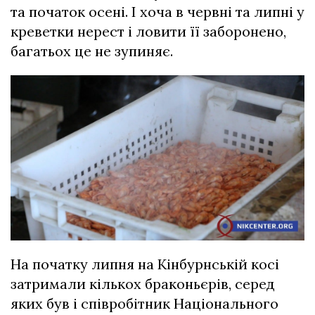
та початок осені. І хоча в червні та липні у
креветки нерест і ловити її заборонено,
багатьох це не зупиняє.
На початку липня на Кінбурнській косі
затримали кількох браконьєрів, серед
яких був і співробітник Національного