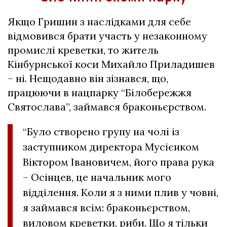
Якщо Гришин з наслідками для себе
відмовився брати участь у незаконному
промислі креветки, то житель
Кінбурнської коси Михайло Приладишев
– ні. Нещодавно він зізнався, що,
працюючи в нацпарку “Білобережжя
Святослава”, займався браконьєрством.
“Було створено групу на чолі із
заступником директора Мусієнком
Віктором Івановичем, його права рука
– Осінцев, це начальник мого
відділення. Коли я з ними плив у човні,
я займався всім: браконьєрством,
виловом креветки, риби. Що я тільки