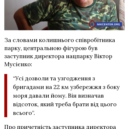
За словами колишнього співробітника
парку, центральною фігурою був
заступник директора нацпарку Віктор
Мусієнко:
“Усі дозволи та узгодження з
бригадами на 22 км узбережжя з боку
моря давали йому. Він визначав
відсоток, який треба брати від цього
всього”.
Про причетність заступника директора