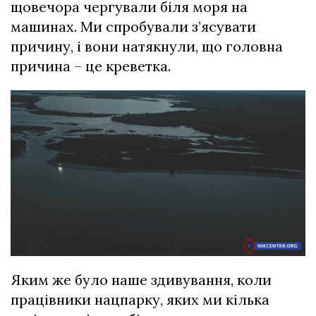
щовечора чергували біля моря на
машинах. Ми спробували з’ясувати
причину, і вони натякнули, що головна
причина – це креветка.
Яким же було наше здивування, коли
працівники нацпарку, яких ми кілька