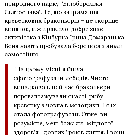
природного парку “Білобережжя
Святослава”. Те, що затримання
креветкових браконьєрів – це скоріше
виняток, ніж правило, добре знає
активістка з Кінбурна Ірина Домарацька.
Вона навіть пробувала боротися з ними
самостійно.
“На цьому місці я йшла
сфотографувати лебедів. Чисто
випадково в цей час браконьєри
перевантажували снасті, рибу,
креветку з човна в мотоцикл. І я їх
стала фотографувати. Отже, ви
розумієте, мені бажали “міцного”
здоров’я, “довгих” років життя. І вони