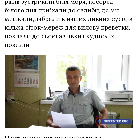
разів зустрічали біля моря, посеред
білого дня приїхали до садиби, де ми
мешкали, забрали в наших дивних сусідів
кілька сіток-мереж для вилову креветки,
поклали до своєї автівки і кудись їх
повезли.
Наступного дня ми приїхали до