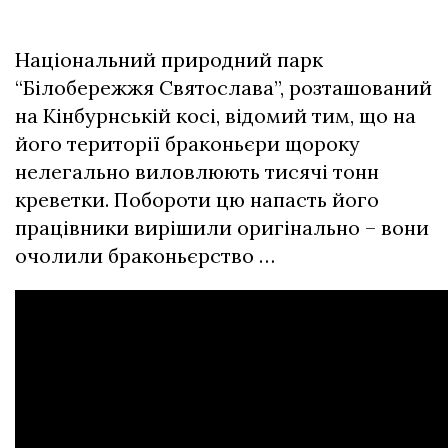
Національний природний парк
“Білобережжя Святослава”, розташований
на Кінбурнській косі, відомий тим, що на
його території браконьєри щороку
нелегально виловлюють тисячі тонн
креветки. Побороти цю напасть його
працівники вирішили оригінально – вони
очолили браконьєрство …