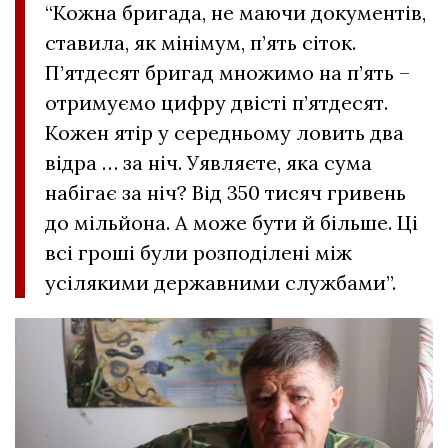
“Кожна бригада, не маючи документів,
ставила, як мінімум, п’ять сіток.
П’ятдесят бригад множимо на п’ять –
отримуємо цифру двісті п’ятдесят.
Кожен ятір у середньому ловить два
відра … за ніч. Уявляєте, яка сума
набігає за ніч? Від 350 тисяч гривень
до мільйона. А може бути й більше. Ці
всі гроші були розподілені між
усілякими державними службами”.