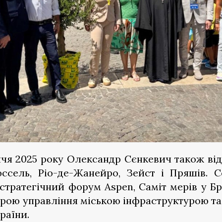
ччя 2025 року Олександр Сєнкевич також від
ссель, Ріо-де-Жанейро, Зейст і Пряшів. С
тратегічний форум Aspen, Саміт мерів у Браз
ферою управління міською інфраструктурою та
раїни.