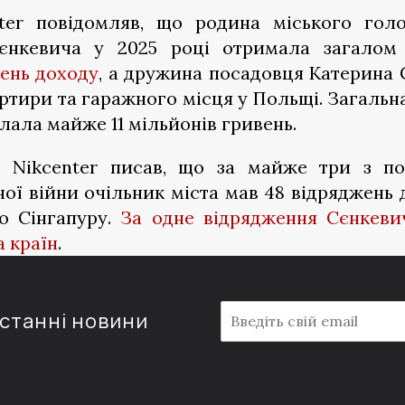
nter повідомляв, що родина міського гол
єнкевича у 2025 році отримала загало
вень доходу
, а дружина посадовця Катерина 
тири та гаражного місця у Польщі. Загальна
лала майже 11 мільйонів гривень.
го Nikcenter писав, що за майже три з п
ї війни очільник міста мав 48 відряджень д
до Сінгапуру.
За одне відрядження Сєнкевич
а країн
.
E
останні новини
m
a
i
l
*