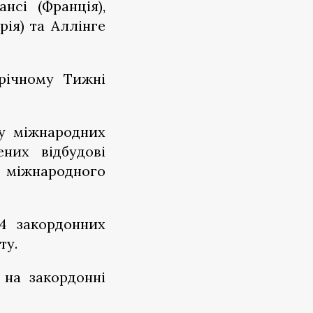
сі (Франція),
рія) та Аллінге
річному Тижні
 у міжнародних
них відбудові
 міжнародного
14 закордонних
іту.
 на закордонні