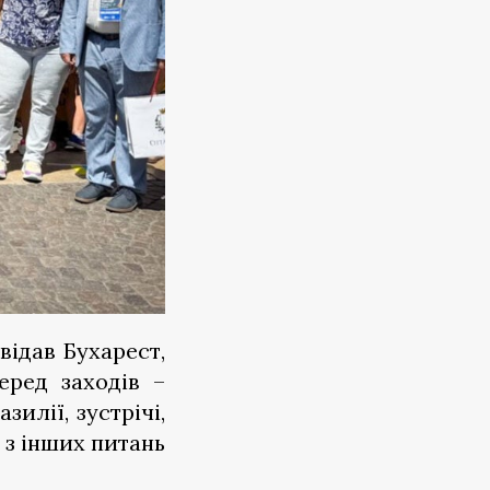
відав Бухарест,
еред заходів –
илії, зустрічі,
 з інших питань