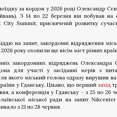
поїздку за кордон у 2026 році Олександр Сє
вань). З 14 по 22 березня він побував на 
t City Summit, присвяченій розвитку сучас
віддю на запит, закордонні відрядження міс
 2026 року охопили ще вісім міст різних краї
нніх закордонних відряджень Олександра 
она для участі у засіданні мерів з пит
сля якого міський голова одразу вирушив н
раїни у Гданську. Цікаво, що перший
захід
тр
вня, а конференція у Гданську – з 25 по 26 ч
олаївської міської ради на запит Nikcenter
ивало з 21 по 28 червня.