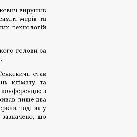
нкевич вирушив
саміті мерів та
них технологій
ького голови за
н.
Сєнкевича став
ань клімату та
а конференцію з
ивав лише два
ервня, тоді як у
 зазначено, що