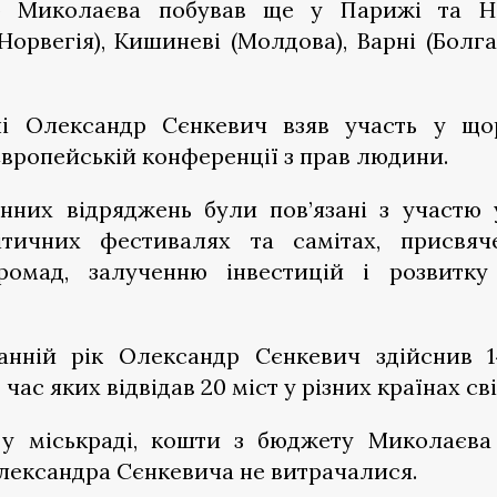
 Миколаєва побував ще у Парижі та Нан
(Норвегія), Кишиневі (Молдова), Варні (Болга
нні Олександр Сєнкевич взяв участь у що
Європейській конференції з прав людини.
нних відряджень були пов’язані з участю
ітичних фестивалях та самітах, присвяче
громад, залученню інвестицій і розвитку
анній рік Олександр Сєнкевич здійснив 
 час яких відвідав 20 міст у різних країнах св
у міськраді, кошти з бюджету Миколаєва
лександра Сєнкевича не витрачалися.