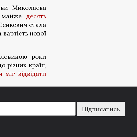
ови Миколаєва
м майже
десять
Сєнкевич стала
 вартість нової
оловиною роки
о різних країн,
 міг відвідати
Підписатись