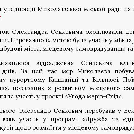
 у відповіді Миколаївської міської ради н
r
.
здок Олександра Сєнкевича охоплювали дек
ня. Переважно їх метою була участь у міжна
дбудові міста, місцевому самоврядуванню та 
иявилося відрядження Сєнкевича вліт
5 днів. За цей час мер Миколаєва побува
му курортному Кашкайші та Вільнюсі. По
дах, пов’язаних з розвитком місцевого са
ня та участь у проєкті «Угода мерів-Схід».
цього Олександр Сєнкевич перебував у Вел
 взяв участь у програмі «Дружба та єдн
кусії щодо розмаїття у місцевому самоврядув