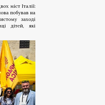
ох міст Італії:
лова побував на
истому заході
ці дітей, які