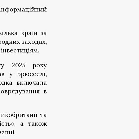
а інформаційний
ілька країн за
родних заходах,
інвестиціям.
ку 2025 року
в у Брюсселі,
їздка включала
моврядування в
икобританії та
ість», а також
анні.