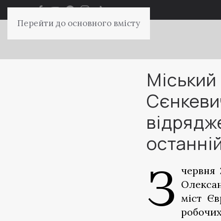
Перейти до основного вмісту
Міський
Сєнкеви
відрядже
останній
З
червня 
Олексан
міст Єв
робочих 