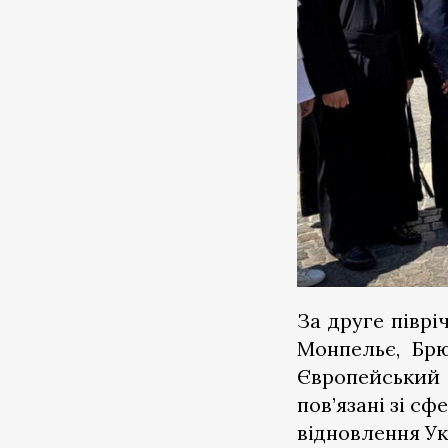
За друге піврі
Монпельє, Брю
Європейський с
пов’язані зі с
відновлення Ук