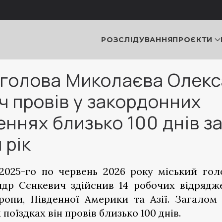
РОЗСЛІДУВАННЯ
ПРОЄКТИ
 голова Миколаєва Олек
ч провів у закордонних
ннях близько 100 днів з
 рік
2025-го по червень 2026 року міський го
др Сєнкевич здійснив 14 робочих відрядж
ропи, Південної Америки та Азії. Загалом
поїздках він провів близько 100 днів.