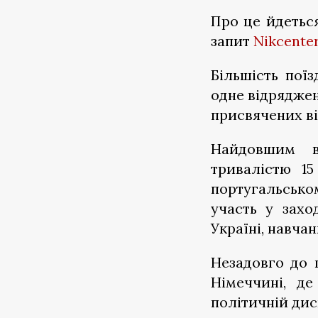
Про це йдеться
запит
Nikcente
Більшість пої
одне відряджен
присвячених ві
Найдовшим в
тривалістю 1
португальсько
участь у захо
Україні, навчан
Незадовго до 
Німеччині, де
політичній дис