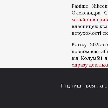
Раніше Nikce
Олександра С
мільйонів гри
власницею квар
нерухомості ск
Влітку 2025-
повномасштабно
від Колумбії 
одразу декільк
Підпишіться на 