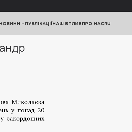
НОВИНИ
ПУБЛІКАЦІЇ
НАШ ВПЛИВ
ПРО НАС
RU
сандр
а
лова Миколаєва
ень у понад 20
 у закордонних