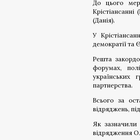
До цього мер
Крістіансанні 
(Данія).
У Крістіанса
демократії та 
Решта закордо
форумах, пол
українських 
партнерства.
Всього за ост
відряджень, під
Як зазначили 
відрядження О