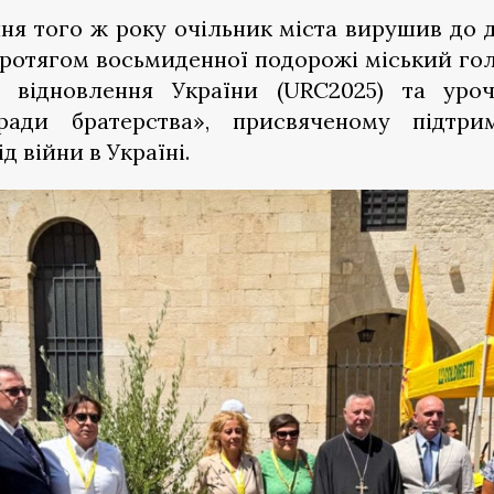
ня того ж року очільник міста вирушив до дв
Протягом восьмиденної подорожі міський го
з відновлення України (URC2025) та уроч
аради братерства», присвяченому підтрим
д війни в Україні.