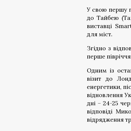
У свою першу 
до Тайбею (Тай
виставці Smar
для міст.
Згідно з відпо
перше півріччя
Одним із оста
візит до Лонд
енергетики, пі
відновлення Ук
дні – 24-25 чер
відповіді Мик
відрядження тр