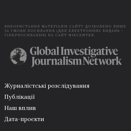
i
l
*
ВИКОРИСТАННЯ МАТЕРІАЛІВ САЙТУ ДОЗВОЛЕНО ЛИШЕ
ЗА УМОВИ ПОСИЛАННЯ (ДЛЯ ЕЛЕКТРОННИХ ВИДАНЬ -
ГІПЕРПОСИЛАННЯ) НА САЙТ NIKCENTER.
Журналістські розслідування
Публікації
Наш вплив
Дата-проєкти