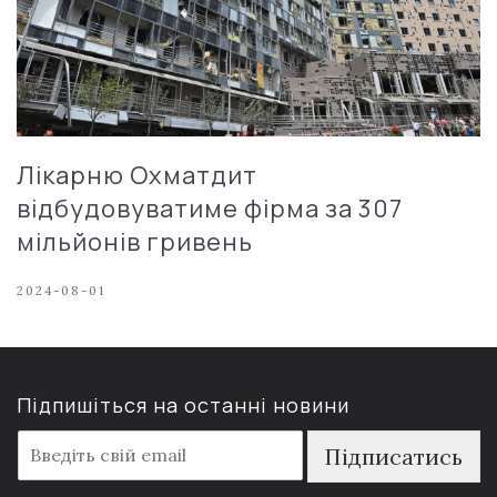
Лікарню Охматдит
відбудовуватиме фірма за 307
мільйонів гривень
2024-08-01
Підпишіться на останні новини
E
Підписатись
m
a