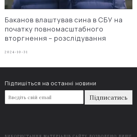
Баканов влаштував сина в СБУ на
початку повномасштабного
вторгнення – розслідування
2024-10-31
Підпишіться на останні новини
E
Підписатись
m
a
i
l
*
ВИКОРИСТАННЯ МАТЕРІАЛІВ САЙТУ ДОЗВОЛЕНО ЛИШЕ