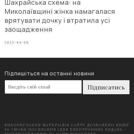
Шахрайська схема: на
Миколаївщині жінка намагалася
врятувати дочку і втратила усі
заощадження
2023-04-08
Підпишіться на останні новини
E
Підписатись
m
a
i
l
*
ВИКОРИСТАННЯ МАТЕРІАЛІВ САЙТУ ДОЗВОЛЕНО ЛИШЕ
ЗА УМОВИ ПОСИЛАННЯ (ДЛЯ ЕЛЕКТРОННИХ ВИДАНЬ -
ГІПЕРПОСИЛАННЯ) НА САЙТ NIKCENTER.