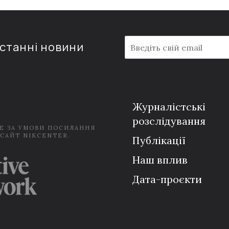
E
останні новини
m
a
i
l
*
Журналістські
розслідування
Е ЗА УМОВИ ПОСИЛАННЯ
 САЙТ NIKCENTER.
Публікації
Наш вплив
Дата-проєкти