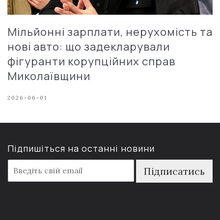
Мільйонні зарплати, нерухомість та
нові авто: що задекларували
фігуранти корупційних справ
Миколаївщини
2026-06-01
Підпишіться на останні новини
E
Підписатись
m
a
i
l
*