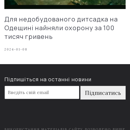
Для недобудованого дитсадка на
Одещині найняли охорону за 100
тисяч гривень
2024-01-08
Підпишіться на останні новини
E
Підписатись
m
a
i
l
*
ВИКОРИСТАННЯ МАТЕРІАЛІВ САЙТУ ДОЗВОЛЕНО ЛИШЕ