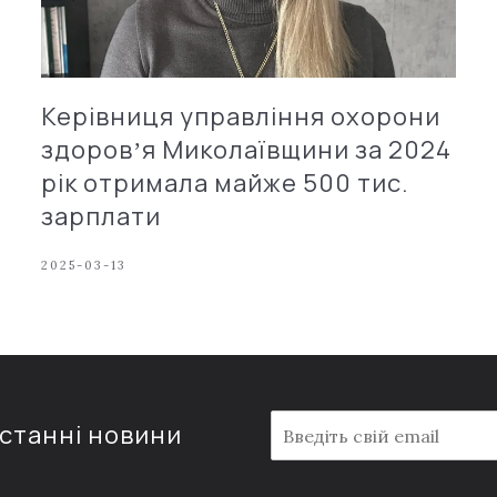
Керівниця управління охорони
здоровʼя Миколаївщини за 2024
рік отримала майже 500 тис.
зарплати
2025-03-13
E
останні новини
m
a
i