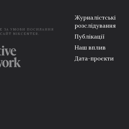
l
*
Журналістські
розслідування
Е ЗА УМОВИ ПОСИЛАННЯ
 САЙТ NIKCENTER.
Публікації
Наш вплив
Дата-проєкти