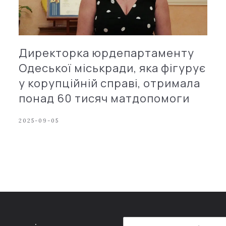
Директорка юрдепартаменту
Одеської міськради, яка фігурує
у корупційній справі, отримала
понад 60 тисяч матдопомоги
2025-09-05
E