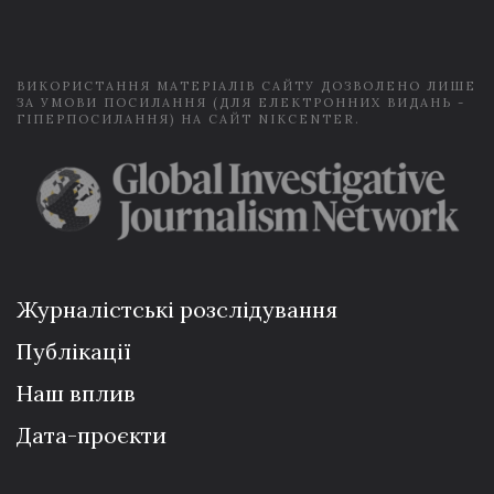
l
*
ВИКОРИСТАННЯ МАТЕРІАЛІВ САЙТУ ДОЗВОЛЕНО ЛИШЕ
ЗА УМОВИ ПОСИЛАННЯ (ДЛЯ ЕЛЕКТРОННИХ ВИДАНЬ -
ГІПЕРПОСИЛАННЯ) НА САЙТ NIKCENTER.
Журналістські розслідування
Публікації
Наш вплив
Дата-проєкти