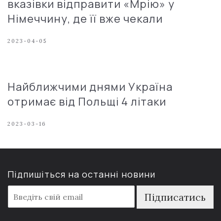
вказівки відправити «Мрію» у
Німеччину, де її вже чекали
2023-04-05
Найближчими днями Україна
отримає від Польщі 4 літаки
2023-03-16
Підпишіться на останні новини
E
Підписатись
m
a
i