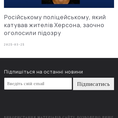
Російському поліцейському, який
катував жителів Херсона, заочно
оголосили підозру
2025-03-25
Підпишіться на останні новини
E
Підписатись
m
a
i
l
*
ВИКОРИСТАННЯ МАТЕРІАЛІВ САЙТУ ДОЗВОЛЕНО ЛИШЕ