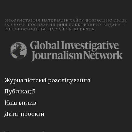
l
*
ВИКОРИСТАННЯ МАТЕРІАЛІВ САЙТУ ДОЗВОЛЕНО ЛИШЕ
ЗА УМОВИ ПОСИЛАННЯ (ДЛЯ ЕЛЕКТРОННИХ ВИДАНЬ -
ГІПЕРПОСИЛАННЯ) НА САЙТ NIKCENTER.
Журналістські розслідування
Публікації
Наш вплив
Дата-проєкти