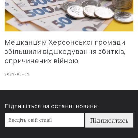
Мешканцям Херсонської громади
збільшили відшкодування збитків,
спричинених війною
2023-03-09
Підпишіться на останні новини
E
Підписатись
m
a
i