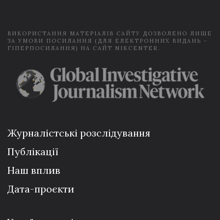
l
*
ВИКОРИСТАННЯ МАТЕРІАЛІВ САЙТУ ДОЗВОЛЕНО ЛИШЕ
ЗА УМОВИ ПОСИЛАННЯ (ДЛЯ ЕЛЕКТРОННИХ ВИДАНЬ -
ГІПЕРПОСИЛАННЯ) НА САЙТ NIKCENTER.
Журналістські розслідування
Публікації
Наш вплив
Дата-проєкти