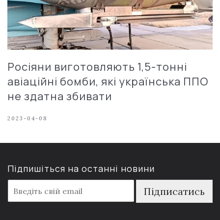
Росіяни виготовляють 1,5-тонні
авіаційні бомби, які українська ППО
не здатна збивати
2023-04-08
Підпишіться на останні новини
E
Підписатись
m
a
i