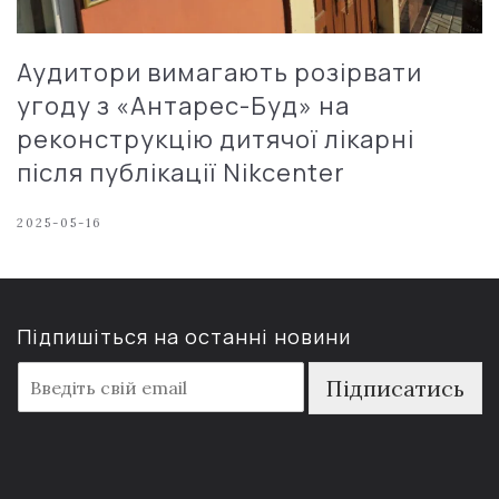
Аудитори вимагають розірвати
угоду з «Антарес-Буд» на
реконструкцію дитячої лікарні
після публікації Nikcenter
2025-05-16
Підпишіться на останні новини
E
Підписатись
m
a
i
l
*