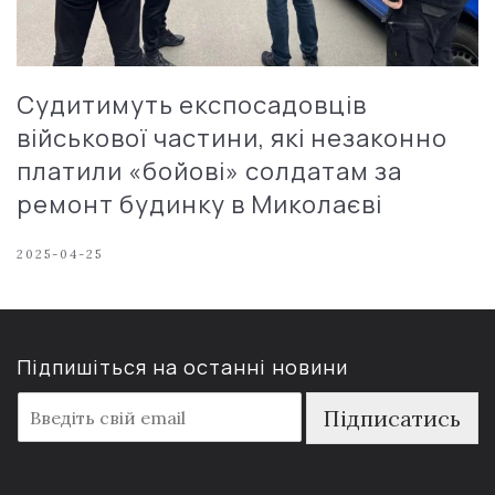
Судитимуть експосадовців
військової частини, які незаконно
платили «бойові» солдатам за
ремонт будинку в Миколаєві
2025-04-25
Підпишіться на останні новини
E
Підписатись
m
a
i
l