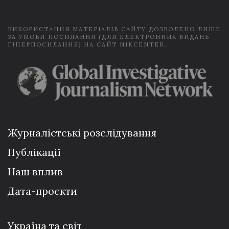
*
ВИКОРИСТАННЯ МАТЕРІАЛІВ САЙТУ ДОЗВОЛЕНО ЛИШЕ
ЗА УМОВИ ПОСИЛАННЯ (ДЛЯ ЕЛЕКТРОННИХ ВИДАНЬ -
ГІПЕРПОСИЛАННЯ) НА САЙТ NIKCENTER.
Журналістські розслідування
Публікації
Наш вплив
Дата-проєкти
Україна та світ