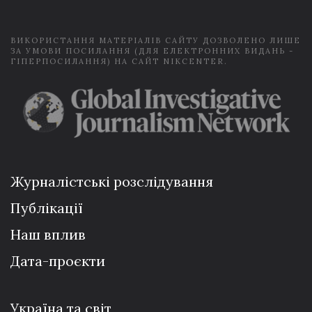
*
ВИКОРИСТАННЯ МАТЕРІАЛІВ САЙТУ ДОЗВОЛЕНО ЛИШЕ
ЗА УМОВИ ПОСИЛАННЯ (ДЛЯ ЕЛЕКТРОННИХ ВИДАНЬ -
ГІПЕРПОСИЛАННЯ) НА САЙТ NIKCENTER.
Журналістські розслідування
Публікації
Наш вплив
Дата-проєкти
Україна та світ