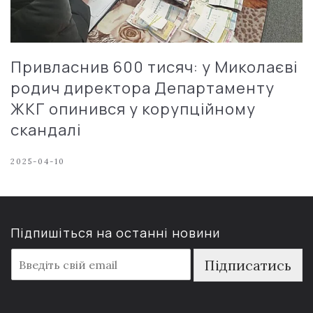
Привласнив 600 тисяч: у Миколаєві
родич директора Департаменту
ЖКГ опинився у корупційному
скандалі
2025-04-10
Підпишіться на останні новини
E
Підписатись
m
a
i
l