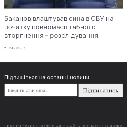
Баканов влаштував сина в СБУ на
початку повномасштабного
вторгнення – розслідування
2024-10-31
Підпишіться на останні новини
E
Підписатись
m
a
i
l
*
ВИКОРИСТАННЯ МАТЕРІАЛІВ САЙТУ ДОЗВОЛЕНО ЛИШЕ