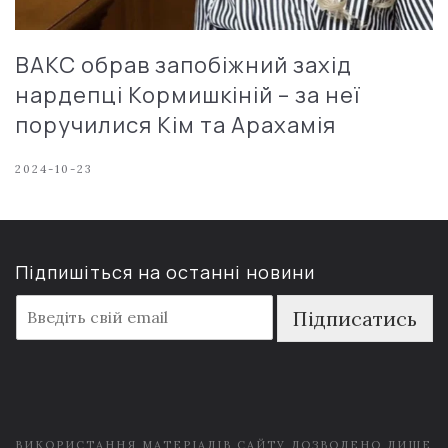
ВАКС обрав запобіжний захід
нардепці Кормишкіній – за неї
поручилися Кім та Арахамія
2024-10-23
Підпишіться на останні новини
E
Підписатись
m
a
i
l
*
ВИКОРИСТАННЯ МАТЕРІАЛІВ САЙТУ ДОЗВОЛЕНО ЛИШЕ