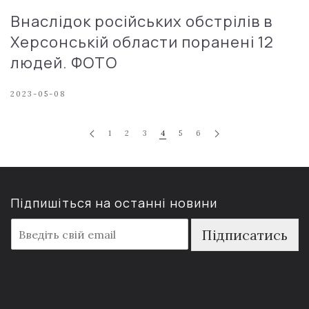
Внаслідок російських обстрілів в
Херсонській области поранені 12
людей. ФОТО
2023-05-08
1
2
3
4
5
6
Підпишіться на останні новини
E
Підписатись
m
a
i
l
*